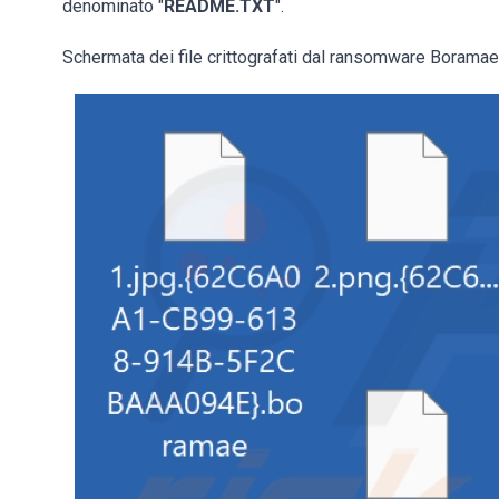
denominato "
README.TXT
".
Schermata dei file crittografati dal ransomware Boramae