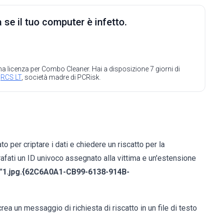
 se il tuo computer è infetto.
 una licenza per Combo Cleaner. Hai a disposizione 7 giorni di
a
RCS LT
, società madre di PCRisk.
ato per criptare i dati e chiedere un riscatto per la
rafati un ID univoco assegnato alla vittima e un'estensione
"
1.jpg.{62C6A0A1-CB99-6138-914B-
a un messaggio di richiesta di riscatto in un file di testo