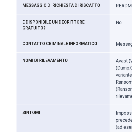
MESSAGGIO DI RICHIESTA DI RISCATTO
READM
È DISPONIBILE UN DECRITTORE
No
GRATUITO?
CONTATTO CRIMINALE INFORMATICO
Messag
NOMI DI RILEVAMENTO
Avast (
(Dump:G
variant
Ransom.
(Ransom
rilevame
SINTOMI
Impossib
precede
(ad ese