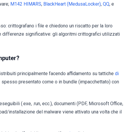
ware;
M142 HIMARS
,
BlackHeart (MedusaLocker)
,
QQ
, e
 crittografano i file e chiedono un riscatto per la loro
fferenze significative: gli algoritmi crittografici utilizzati
mputer?
stribuiti principalmente facendo affidamento su tattiche
di
e spesso presentato come o in bundle (impacchettato) con
eseguibili (.exe, .run, ecc.), documenti (PDF, Microsoft Office,
nload/installazione del malware viene attivato una volta che il