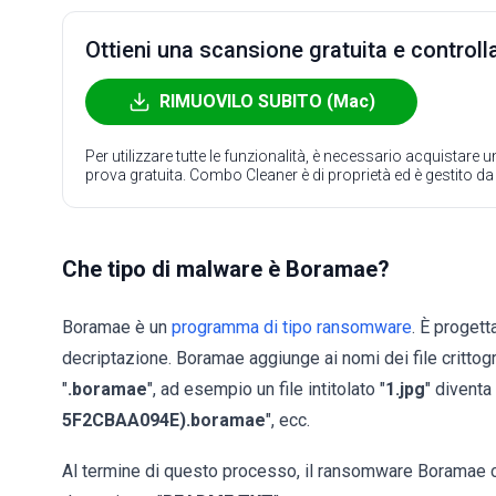
Ottieni una scansione gratuita e controlla
RIMUOVILO SUBITO (Mac)
Per utilizzare tutte le funzionalità, è necessario acquistare
prova gratuita. Combo Cleaner è di proprietà ed è gestito d
Che tipo di malware è Boramae?
Boramae è un
programma di tipo ransomware
. È progett
decriptazione. Boramae aggiunge ai nomi dei file crittog
"
.boramae
", ad esempio un file intitolato "
1.jpg
" diventa 
5F2CBAA094E).boramae
", ecc.
Al termine di questo processo, il ransomware Boramae cre