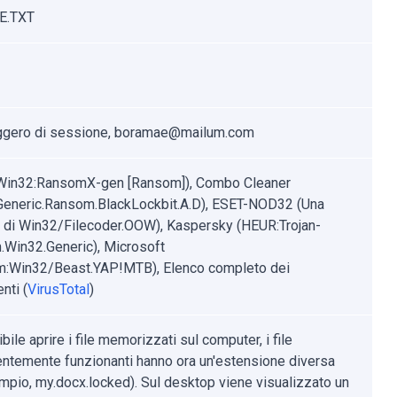
E.TXT
gero di sessione, boramae@mailum.com
Win32:RansomX-gen [Ransom]), Combo Cleaner
eneric.Ransom.BlackLockbit.A.D), ESET-NOD32 (Una
e di Win32/Filecoder.OOW), Kaspersky (HEUR:Trojan-
Win32.Generic), Microsoft
:Win32/Beast.YAP!MTB), Elenco completo dei
nti (
VirusTotal
)
ile aprire i file memorizzati sul computer, i file
ntemente funzionanti hanno ora un'estensione diversa
mpio, my.docx.locked). Sul desktop viene visualizzato un