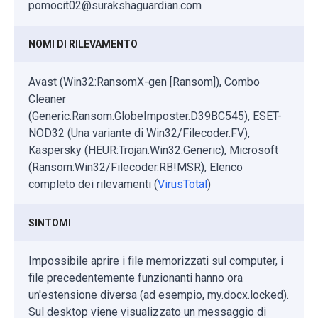
pomocit02@surakshaguardian.com
NOMI DI RILEVAMENTO
Avast (Win32:RansomX-gen [Ransom]), Combo
Cleaner
(Generic.Ransom.GlobeImposter.D39BC545), ESET-
NOD32 (Una variante di Win32/Filecoder.FV),
Kaspersky (HEUR:Trojan.Win32.Generic), Microsoft
(Ransom:Win32/Filecoder.RB!MSR), Elenco
completo dei rilevamenti (
VirusTotal
)
SINTOMI
Impossibile aprire i file memorizzati sul computer, i
file precedentemente funzionanti hanno ora
un'estensione diversa (ad esempio, my.docx.locked).
Sul desktop viene visualizzato un messaggio di