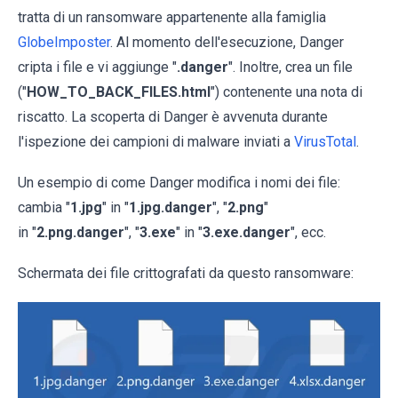
tratta di un ransomware appartenente alla famiglia
GlobeImposter
. Al momento dell'esecuzione, Danger
cripta i file e vi aggiunge "
.danger
". Inoltre, crea un file
("
HOW_TO_BACK_FILES.html
") contenente una nota di
riscatto. La scoperta di Danger è avvenuta durante
l'ispezione dei campioni di malware inviati a
VirusTotal
.
Un esempio di come Danger modifica i nomi dei file:
cambia "
1.jpg
" in "
1.jpg.danger
", "
2.png
"
in "
2.png.danger
", "
3.exe
" in "
3.exe.danger
", ecc.
Schermata dei file crittografati da questo ransomware: