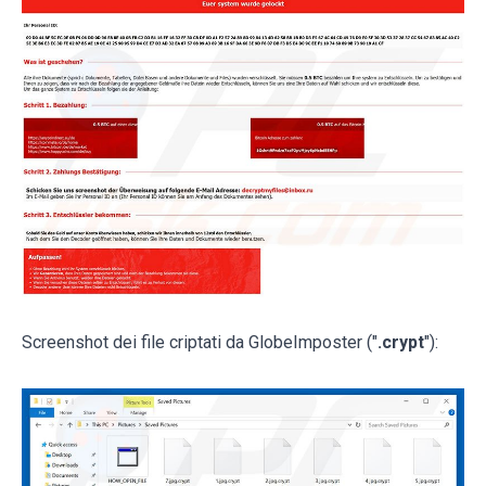
Screenshot dei file criptati da GlobeImposter ("
.crypt
"):