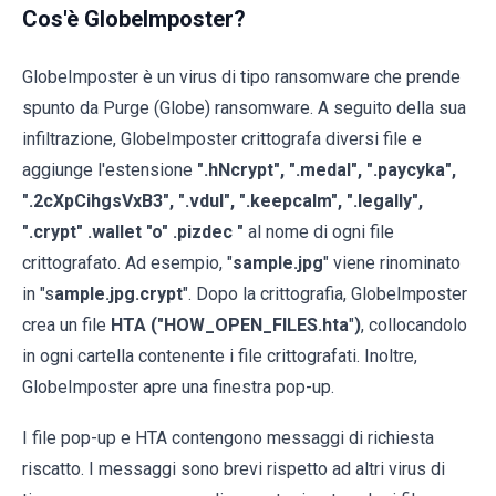
Cos'è GlobeImposter?
GlobeImposter è un virus di tipo ransomware che prende
spunto da Purge (Globe) ransomware. A seguito della sua
infiltrazione, GlobeImposter crittografa diversi file e
aggiunge l'estensione
".hNcrypt", ".medal", ".paycyka",
".2cXpCihgsVxB3", ".vdul", ".keepcalm", ".legally",
".crypt" .wallet "o" .pizdec "
al nome di ogni file
crittografato. Ad esempio, "
sample.jpg
" viene rinominato
in "s
ample.jpg.crypt
". Dopo la crittografia, GlobeImposter
crea un file
HTA ("HOW_OPEN_FILES.hta
"
)
, collocandolo
in ogni cartella contenente i file crittografati. Inoltre,
GlobeImposter apre una finestra pop-up.
I file pop-up e HTA contengono messaggi di richiesta
riscatto. I messaggi sono brevi rispetto ad altri virus di