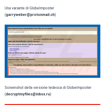
Una variante di GlobeImposter
(
garryweber@protonmail.ch
):
Screenshot della versione tedesca di GlobeImposter
(
decryptmyfiles@inbox.ru
):