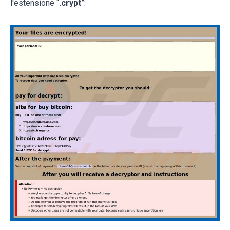
l'estensione “
.crypt
”: