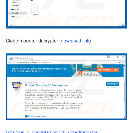
GlobeImposter decrypter (
download link
):
Istruzioni di decriptazione di GlobeImposter.