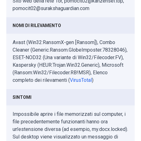
Sito web della rete Tor, pomocit02@kanzensei.top,
pomocit02@surakshaguardian.com
NOMI DI RILEVAMENTO
Avast (Win32:RansomX-gen [Ransom]), Combo
Cleaner (Generic.Ransom.GlobeImposter.78328046),
ESET-NOD32 (Una variante di Win32/Filecoder.FV),
Kaspersky (HEUR:Trojan.Win32.Generic), Microsoft
(Ransom:Win32/Filecoder.RB!MSR), Elenco
completo dei rilevamenti (
VirusTotal
)
SINTOMI
Impossibile aprire i file memorizzati sul computer, i
file precedentemente funzionanti hanno ora
un'estensione diversa (ad esempio, my.docx.locked).
Sul desktop viene visualizzato un messaggio di