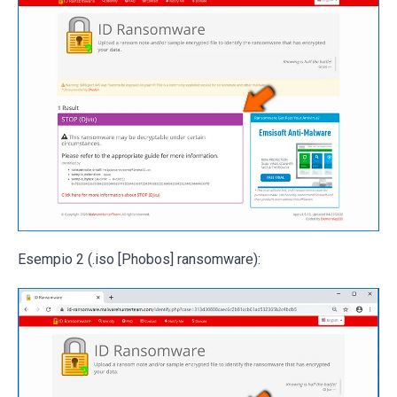
Esempio 2 (.iso [Phobos] ransomware):