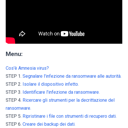
Menu:
Cos'è Amnesia virus?
STEP 1.
Segnalare l'infezione da ransomware alle autorità.
STEP 2.
Isolare il dispositivo infetto.
STEP 3.
Identificare l'infezione da ransomware.
STEP 4.
Ricercare gli strumenti per la decrittazione del
ransomware.
STEP 5.
Ripristinare i file con strumenti di recupero dati.
STEP 6.
Creare dei backup dei dati.