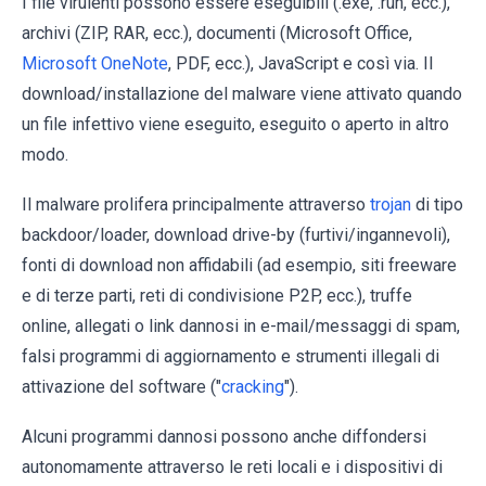
I file virulenti possono essere eseguibili (.exe, .run, ecc.),
archivi (ZIP, RAR, ecc.), documenti (Microsoft Office,
Microsoft OneNote
, PDF, ecc.), JavaScript e così via. Il
download/installazione del malware viene attivato quando
un file infettivo viene eseguito, eseguito o aperto in altro
modo.
Il malware prolifera principalmente attraverso
trojan
di tipo
backdoor/loader, download drive-by (furtivi/ingannevoli),
fonti di download non affidabili (ad esempio, siti freeware
e di terze parti, reti di condivisione P2P, ecc.), truffe
online, allegati o link dannosi in e-mail/messaggi di spam,
falsi programmi di aggiornamento e strumenti illegali di
attivazione del software ("
cracking
").
Alcuni programmi dannosi possono anche diffondersi
autonomamente attraverso le reti locali e i dispositivi di