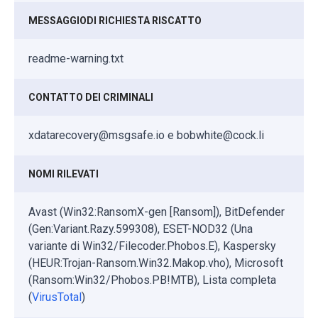
MESSAGGIODI RICHIESTA RISCATTO
readme-warning.txt
CONTATTO DEI CRIMINALI
xdatarecovery@msgsafe.io e bobwhite@cock.li
NOMI RILEVATI
Avast (Win32:RansomX-gen [Ransom]), BitDefender
(Gen:Variant.Razy.599308), ESET-NOD32 (Una
variante di Win32/Filecoder.Phobos.E), Kaspersky
(HEUR:Trojan-Ransom.Win32.Makop.vho), Microsoft
(Ransom:Win32/Phobos.PB!MTB), Lista completa
(
VirusTotal
)