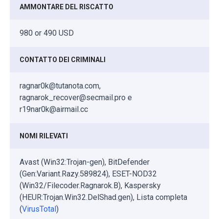
AMMONTARE DEL RISCATTO
980 or 490 USD
CONTATTO DEI CRIMINALI
ragnar0k@tutanota.com,
ragnarok_recover@secmail.pro e
r19nar0k@airmail.cc
NOMI RILEVATI
Avast (Win32:Trojan-gen), BitDefender
(Gen:Variant.Razy.589824), ESET-NOD32
(Win32/Filecoder.Ragnarok.B), Kaspersky
(HEUR:Trojan.Win32.DelShad.gen), Lista completa
(
VirusTotal
)