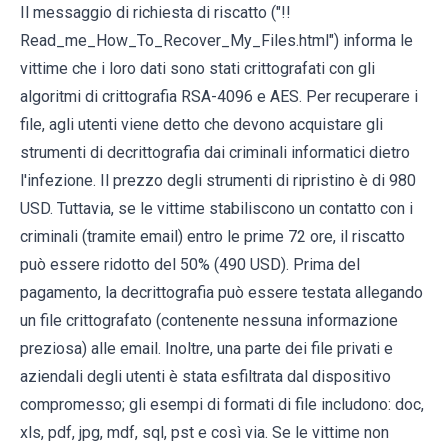
Il messaggio di richiesta di riscatto ("!!
Read_me_How_To_Recover_My_Files.html") informa le
vittime che i loro dati sono stati crittografati con gli
algoritmi di crittografia RSA-4096 e AES. Per recuperare i
file, agli utenti viene detto che devono acquistare gli
strumenti di decrittografia dai criminali informatici dietro
l'infezione. Il prezzo degli strumenti di ripristino è di 980
USD. Tuttavia, se le vittime stabiliscono un contatto con i
criminali (tramite email) entro le prime 72 ore, il riscatto
può essere ridotto del 50% (490 USD). Prima del
pagamento, la decrittografia può essere testata allegando
un file crittografato (contenente nessuna informazione
preziosa) alle email. Inoltre, una parte dei file privati ​​e
aziendali degli utenti è stata esfiltrata dal dispositivo
compromesso; gli esempi di formati di file includono: doc,
xls, pdf, jpg, mdf, sql, pst e così via. Se le vittime non