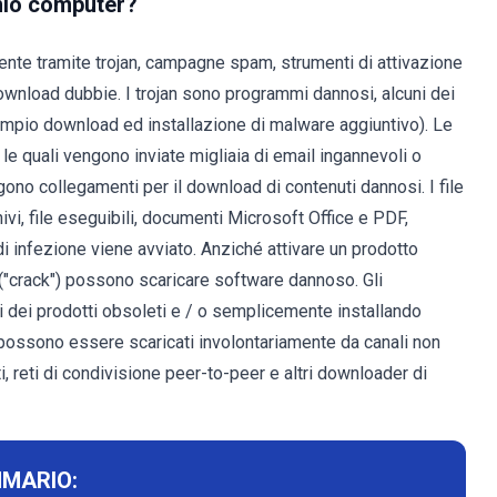
 mio computer?
mente tramite trojan, campagne spam, strumenti di attivazione
i download dubbie. I trojan sono programmi dannosi, alcuni dei
sempio download ed installazione di malware aggiuntivo). Le
e quali vengono inviate migliaia di email ingannevoli o
ngono collegamenti per il download di contenuti dannosi. I file
hivi, file eseguibili, documenti Microsoft Office e PDF,
i infezione viene avviato. Anziché attivare un prodotto
e ("crack") possono scaricare software dannoso. Gli
tti dei prodotti obsoleti e / o semplicemente installando
ossono essere scaricati involontariamente da canali non
uiti, reti di condivisione peer-to-peer e altri downloader di
MARIO: