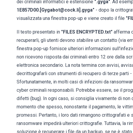
dei criminali informatici e estensione
".gyga"
. Ad esempi
1E857D00.[Gygabot@cock.li].gyga"
- dopo la crittogr
visualizzata una finestra pop-up e viene creato il file
"F
Il testo presentato in
"FILES ENCRYPTED.txt"
afferma ch
recuperarli, gli utenti devono stabilire un contatto (via em
finestra pop-up fornisce ulteriori informazioni sull'infezio
non ricevono risposta dai criminali entro 12 ore dalla scrit
elettronica secondario. La nota termina con avvisi, avvisa
decrittografarli con strumenti di recupero di terze parti 
Sfortunatamente, in molti casi di infezioni da ransomwar
cyber criminali responsabili. Potrebbe essere, se il pr
difetti (bug). In ogni caso, si consiglia vivamente di non
momento che spesso, nonostante il pagamento, le vittime
promessi. Pertanto, i loro dati rimangono crittografati e
ransomware impedirà ulteriori crittografie. Tuttavia, la r
soluzione è recuperare i file da un backup, se ne è stato