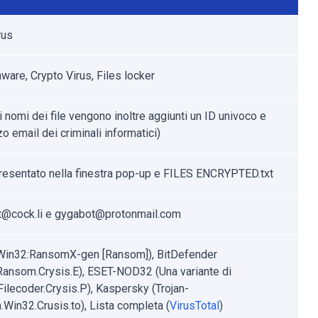
rus
are, Crypto Virus, Files locker
i nomi dei file vengono inoltre aggiunti un ID univoco e
zzo email dei criminali informatici)
resentato nella finestra pop-up e FILES ENCRYPTED.txt
@cock.li e gygabot@protonmail.com
Win32:RansomX-gen [Ransom]), BitDefender
.Ransom.Crysis.E), ESET-NOD32 (Una variante di
ilecoder.Crysis.P), Kaspersky (Trojan-
Win32.Crusis.to), Lista completa (
VirusTotal
)