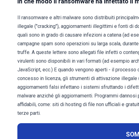
In che modo il ransomware ha infettato il
Il ransomware e altri malware sono distribuiti principal
illegale ("cracking"), aggiornamenti illegittimi e fonti d
quali sono in grado di causare infezioni a catena (ad e
campagne spam sono operazioni su larga scala, durante l
truffe. A queste lettere sono allegati file infetti o conte
virulenti sono disponibili in vari formati (ad esempio arc
JavaScript, ecc.) E quando vengono aperti - il processo d
concesso in licenza, gli strumenti di attivazione illegal
aggiornamenti falsi infettano i sistemi sfruttando i dife
malware anziché gli aggiornamenti. Programmi dannosi p
affidabili, come: siti di hosting di file non ufficiali e grat
terze parti.
SOM