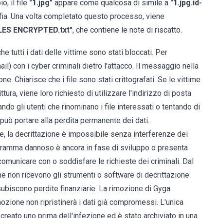
o, il file
"1.jpg"
appare come qualcosa di simile a
"1.jpg.id-
afia. Una volta completato questo processo, viene
ILES ENCRYPTED.txt"
, che contiene le note di riscatto.
e tutti i dati delle vittime sono stati bloccati. Per
ail) con i cyber criminali dietro l'attacco. Il messaggio nella
ne. Chiarisce che i file sono stati crittografati. Se le vittime
tura, viene loro richiesto di utilizzare l'indirizzo di posta
ndo gli utenti che rinominano i file interessati o tentando di
- può portare alla perdita permanente dei dati.
e, la decrittazione è impossibile senza interferenze dei
ogramma dannoso è ancora in fase di sviluppo o presenta
 comunicare con o soddisfare le richieste dei criminali. Dal
 non ricevono gli strumenti o software di decrittazione
 subiscono perdite finanziarie. La rimozione di Gyga
imozione non ripristinerà i dati già compromessi. L'unica
 creato uno prima dell'infezione ed è stato archiviato in una