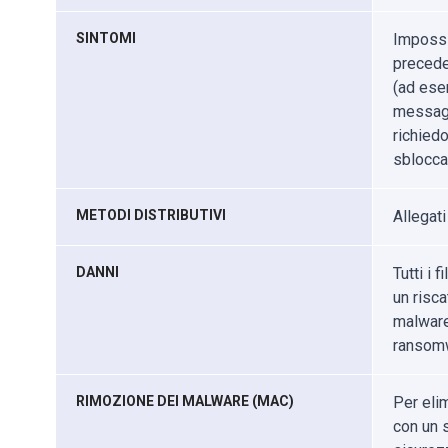
SINTOMI
Impossib
precede
(ad ese
messaggi
richiedo
sbloccar
METODI DISTRIBUTIVI
Allegati
DANNI
Tutti i 
un risca
malware
ransom
RIMOZIONE DEI MALWARE (MAC)
Per eli
con un s