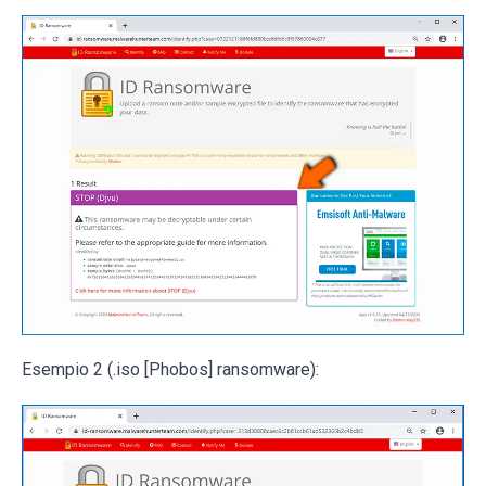
Esempio 2 (.iso [Phobos] ransomware):