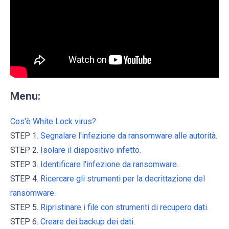
Menu:
Cos'è White Lock virus?
STEP 1.
Segnalare l'infezione da ransomware alle autorità.
STEP 2.
Isolare il dispositivo infetto.
STEP 3.
Identificare l'infezione da ransomware.
STEP 4.
Ricercare gli strumenti per la decrittazione del
ransomware.
STEP 5.
Ripristinare i file con strumenti di recupero dati.
STEP 6.
Creare dei backup dei dati.