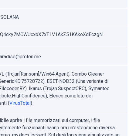
n SOLANA
8Q4cky7MCWUcxbX7xT1V1AkZ51KAkoXdEczgN
paradise@proton.me
VL (Trojan[Ransom]/Win64.Agent), Combo Cleaner
.GenericKD.75728722), ESET-NOD32 (Una variante di
ilecoder.RY), Ikarus (Trojan.SuspectCRC), Symantec
ribute.HighConfidence), Elenco completo dei
nti (
VirusTotal
)
ile aprire i file memorizzati sul computer, i file
ntemente funzionanti hanno ora un'estensione diversa
mpio, my.docx.locked). Sul desktop viene visualizzato un