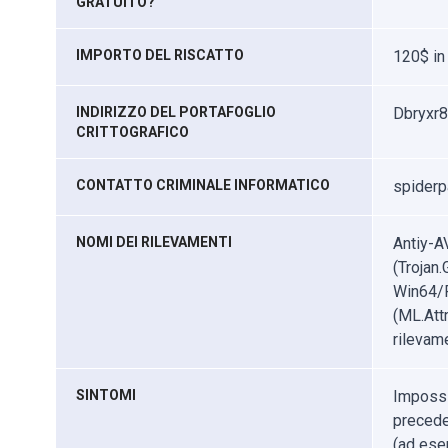
GRATUITO?
IMPORTO DEL RISCATTO
120$ i
INDIRIZZO DEL PORTAFOGLIO
Dbryxr
CRITTOGRAFICO
CONTATTO CRIMINALE INFORMATICO
spider
NOMI DEI RILEVAMENTI
Antiy-A
(Trojan
Win64/F
(ML.Att
rilevame
SINTOMI
Impossib
precede
(ad ese