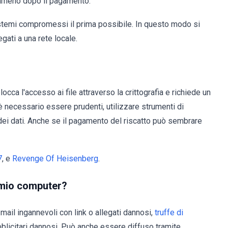
nemmeno dopo il pagamento.
istemi compromessi il prima possibile. In questo modo si
egati a una rete locale.
cca l'accesso ai file attraverso la crittografia e richiede un
 è necessario essere prudenti, utilizzare strumenti di
dei dati. Anche se il pagamento del riscatto può sembrare
7
, e
Revenge Of Heisenberg
.
l mio computer?
mail ingannevoli con link o allegati dannosi,
truffe di
blicitari dannosi. Può anche essere diffuso tramite