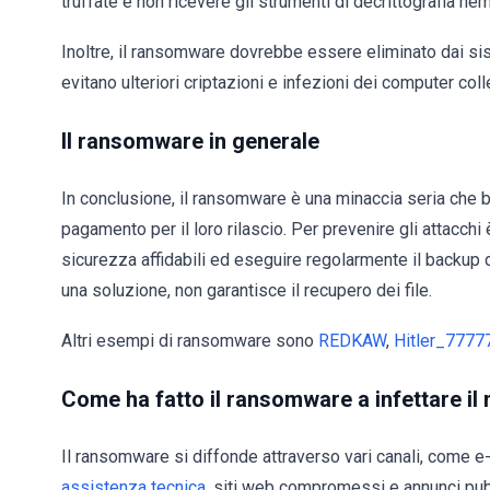
truffate e non ricevere gli strumenti di decrittografia 
Inoltre, il ransomware dovrebbe essere eliminato dai s
evitano ulteriori criptazioni e infezioni dei computer coll
Il ransomware in generale
In conclusione, il ransomware è una minaccia seria che blo
pagamento per il loro rilascio. Per prevenire gli attacchi
sicurezza affidabili ed eseguire regolarmente il backup 
una soluzione, non garantisce il recupero dei file.
Altri esempi di ransomware sono
REDKAW
,
Hitler_7777
Come ha fatto il ransomware a infettare i
Il ransomware si diffonde attraverso vari canali, come e-
assistenza tecnica
, siti web compromessi e annunci pub