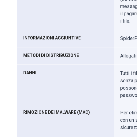
messaggi
il pagam
i file.
INFORMAZIONI AGGIUNTIVE
SpiderP
METODI DI DISTRIBUZIONE
Allegati
DANNI
Tutti i 
senza p
possono 
passwo
RIMOZIONE DEI MALWARE (MAC)
Per eli
con un s
sicurez