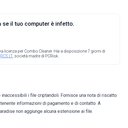
 se il tuo computer è infetto.
 una licenza per Combo Cleaner. Hai a disposizione 7 giorni di
a
RCS LT
, società madre di PCRisk.
naccessibili i file criptandoli. Fornisce una nota di riscatto
ntenente informazioni di pagamento e di contatto. A
radise non aggiunge alcuna estensione ai file.