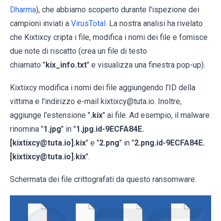
Dharma
), che abbiamo scoperto durante l'ispezione dei
campioni inviati a
VirusTotal
. La nostra analisi ha rivelato
che Kixtixcy cripta i file, modifica i nomi dei file e fornisce
due note di riscatto (crea un file di testo
chiamato "
kix_info.txt
" e visualizza una finestra pop-up).
Kixtixcy modifica i nomi dei file aggiungendo l'ID della
vittima e l'indirizzo e-mail kixtixcy@tuta.io. Inoltre,
aggiunge l'estensione "
.kix
" ai file. Ad esempio, il malware
rinomina "
1.jpg
" in "
1.jpg.id-9ECFA84E.
[kixtixcy@tuta.io].kix
" e "
2.png
" in "
2.png.id-9ECFA84E.
[kixtixcy@tuta.io].kix
".
Schermata dei file crittografati da questo ransomware: