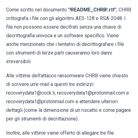
Come scritto nel documento "
!README_CHRB!.rtf
", CHRB
crittografa i file con gli algoritmi AES-128 e RSA-2048. I
file non possono essere decifrati senza una chiave di
decrittografia univoca e un software specifico. Viene
anche menzionato che i tentativi di decrittografare i file
con strumenti di terze parti causeranno loro danni
irreversibili.
Alle vittime dell'attacco ransomware CHRB viene chiesto
di scrivere un'e-mail a questi tre indirizzi:
recoverydata1@cock.li, recoverydata1@protonmail.com e
recoverydata1@protonmail.com e attendere ulteriori
dettagli (come la dimensione di un riscatto e come pagare
per gli strumenti di decrittazione).
Inoltre, alle vittime viene offerto di allegare tre file