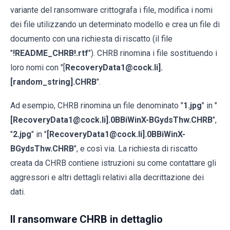
variante del ransomware crittografa i file, modifica i nomi
dei file utilizzando un determinato modello e crea un file di
documento con una richiesta di riscatto (il file
"
!README_CHRB!.rtf
"). CHRB rinomina i file sostituendo i
loro nomi con "[
RecoveryData1@cock.li].
[random_string].CHRB
".
Ad esempio, CHRB rinomina un file denominato "
1.jpg
" in "
[RecoveryData1@cock.li].0BBiWinX-BGydsThw.CHRB
",
"
2.jpg
" in "
[RecoveryData1@cock.li].0BBiWinX-
BGydsThw.CHRB
", e così via. La richiesta di riscatto
creata da CHRB contiene istruzioni su come contattare gli
aggressori e altri dettagli relativi alla decrittazione dei
dati.
Il ransomware CHRB in dettaglio