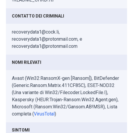
CONTATTO DEI CRIMINALI
recoverydata1@cock.li,
recoverydata1@protonmail.com, e
recoverydata1@protonmail.com
NOMI RILEVATI
Avast (Win32:RansomX-gen [Ransom]), BitDefender
(Generic.Ransom.Matrix.411CF85C), ESET-NOD32
(Una variante di Win32/Filecoder.LockedFile.I),
Kaspersky (HEUR:Trojan-Ransom.Win32.Agent.gen),
Microsoft (Ransom:Win32/Gansom.AB!MSR), Lista
completa (
VirusTotal
)
SINTOMI