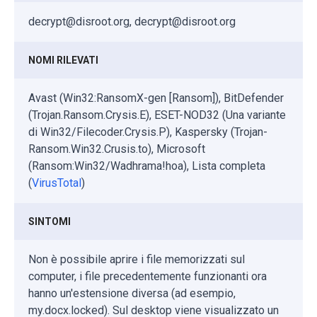
decrypt@disroot.org, decrypt@disroot.org
NOMI RILEVATI
Avast (Win32:RansomX-gen [Ransom]), BitDefender
(Trojan.Ransom.Crysis.E), ESET-NOD32 (Una variante
di Win32/Filecoder.Crysis.P), Kaspersky (Trojan-
Ransom.Win32.Crusis.to), Microsoft
(Ransom:Win32/Wadhrama!hoa), Lista completa
(
VirusTotal
)
SINTOMI
Non è possibile aprire i file memorizzati sul
computer, i file precedentemente funzionanti ora
hanno un'estensione diversa (ad esempio,
my.docx.locked). Sul desktop viene visualizzato un