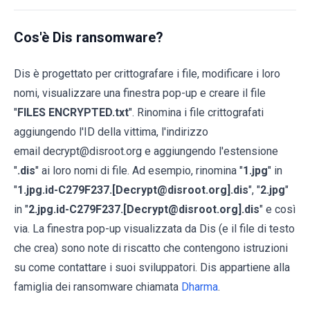
Cos'è Dis ransomware?
Dis è progettato per crittografare i file, modificare i loro
nomi, visualizzare una finestra pop-up e creare il file
"
FILES ENCRYPTED.txt
". Rinomina i file crittografati
aggiungendo l'ID della vittima, l'indirizzo
email decrypt@disroot.org e aggiungendo l'estensione
"
.dis
" ai loro nomi di file. Ad esempio, rinomina "
1.jpg
" in
"
1.jpg.id-C279F237.[Decrypt@disroot.org].dis
", "
2.jpg
"
in "
2.jpg.id-C279F237.[Decrypt@disroot.org].dis
" e così
via. La finestra pop-up visualizzata da Dis (e il file di testo
che crea) sono note di riscatto che contengono istruzioni
su come contattare i suoi sviluppatori. Dis appartiene alla
famiglia dei ransomware chiamata
Dharma
.