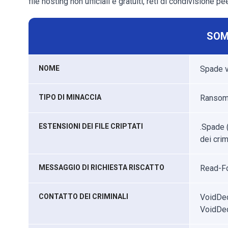
file hosting non ufficiali e gratuiti, reti di condivisione p
SOM
NOME
Spade v
TIPO DI MINACCIA
Ransomw
ESTENSIONI DEI FILE CRIPTATI
.Spade (
dei crim
MESSAGGIO DI RICHIESTA RISCATTO
Read-F
CONTATTO DEI CRIMINALI
VoidDec
VoidDe