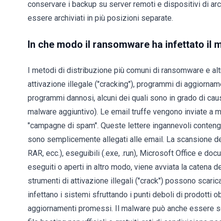
conservare i backup su server remoti e dispositivi di ar
essere archiviati in più posizioni separate.
In che modo il ransomware ha infettato il
I metodi di distribuzione più comuni di ransomware e al
attivazione illegale ("cracking"), programmi di aggiornamen
programmi dannosi, alcuni dei quali sono in grado di cau
malware aggiuntivo). Le email truffe vengono inviate a m
"campagne di spam". Queste lettere ingannevoli contengono
sono semplicemente allegati alle email. La scansione dei 
RAR, ecc.), eseguibili (.exe, .run), Microsoft Office e d
eseguiti o aperti in altro modo, viene avviata la catena d
strumenti di attivazione illegali ("crack") possono scarica
infettano i sistemi sfruttando i punti deboli di prodotti
aggiornamenti promessi. Il malware può anche essere scari