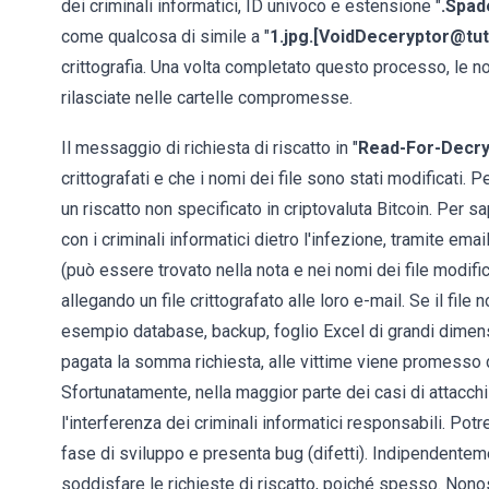
dei criminali informatici, ID univoco e estensione "
.Spad
come qualcosa di simile a "
1.jpg.[VoidDeceryptor@t
crittografia. Una volta completato questo processo, le not
rilasciate nelle cartelle compromesse.
Il messaggio di richiesta di riscatto in "
Read-For-Decr
crittografati e che i nomi dei file sono stati modificati. P
un riscatto non specificato in criptovaluta Bitcoin. Per s
con i criminali informatici dietro l'infezione, tramite ema
(può essere trovato nella nota e nei nomi dei file modific
allegando un file crittografato alle loro e-mail. Se il fi
esempio database, backup, foglio Excel di grandi dimensio
pagata la somma richiesta, alle vittime viene promesso di
Sfortunatamente, nella maggior parte dei casi di attacc
l'interferenza dei criminali informatici responsabili. P
fase di sviluppo e presenta bug (difetti). Indipendente
soddisfare le richieste di riscatto, poiché spesso. Nonos