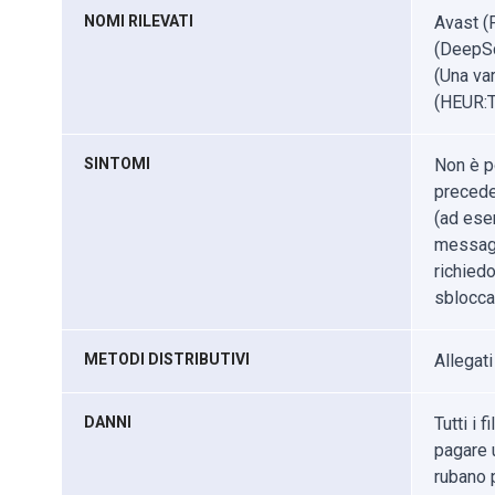
NOMI RILEVATI
Avast (
(DeepS
(Una va
(HEUR:T
SINTOMI
Non è po
precede
(ad ese
messaggi
richiedo
sbloccar
METODI DISTRIBUTIVI
Allegati
DANNI
Tutti i 
pagare u
rubano 