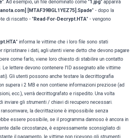
e
". Ad esempio, un file denominato come "
1.jpg
" apparirà
utanota.com] [MTAF39BGL1YEZ75].Spade
" - dopo la
e di riscatto - "
Read-For-Decrypt.HTA
" - vengono
ypt.HTA
" informa le vittime che i loro file sono stati
er ripristinare i dati, agli utenti viene detto che devono pagare
apere come farlo, viene loro chiesto di stabilire un contatto
il. Le lettere devono contenere l'ID assegnato alle vittime
ati). Gli utenti possono anche testare la decrittografia
le non supera i 2 MB e non contiene informazioni preziose (ad
ni, ecc.), verrà decrittografato e rispedito. Una volta
 inviare gli strumenti / chiavi di recupero necessari.
hi ransomware, la decrittazione è impossibile senza
otrebbe essere possibile, se il programma dannoso è ancora in
mente dalle circostanze, è espressamente sconsigliato di
tante il pagamento, le vittime non ricevono gli strumenti