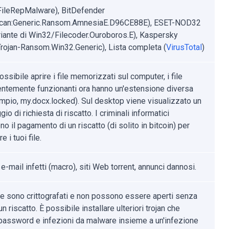
FileRepMalware), BitDefender
can:Generic.Ransom.AmnesiaE.D96CE88E), ESET-NOD32
riante di Win32/Filecoder.Ouroboros.E), Kaspersky
rojan-Ransom.Win32.Generic), Lista completa (
VirusTotal
)
ssibile aprire i file memorizzati sul computer, i file
ntemente funzionanti ora hanno un'estensione diversa
mpio, my.docx.locked). Sul desktop viene visualizzato un
o di richiesta di riscatto. I criminali informatici
no il pagamento di un riscatto (di solito in bitcoin) per
e i tuoi file.
 e-mail infetti (macro), siti Web torrent, annunci dannosi.
file sono crittografati e non possono essere aperti senza
n riscatto. È possibile installare ulteriori trojan che
password e infezioni da malware insieme a un'infezione