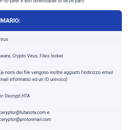
eer-to-peer e altri downloader di terze parti.
MARIO:
irus
are, Crypto Virus, Files locker
ai nomi dei file vengono inoltre aggiunti l'indirizzo email
inali informatici ed un ID univoco)
or-Decrypt.HTA
eryptor@tutanota.com e
ceryptor@protonmail.com