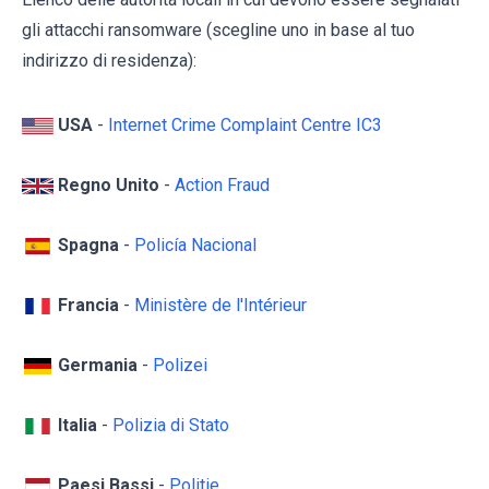
gli attacchi ransomware (scegline uno in base al tuo
indirizzo di residenza):
USA
-
Internet Crime Complaint Centre IC3
Regno Unito
-
Action Fraud
Spagna
-
Policía Nacional
Francia
-
Ministère de l'Intérieur
Germania
-
Polizei
Italia
-
Polizia di Stato
Paesi Bassi
-
Politie