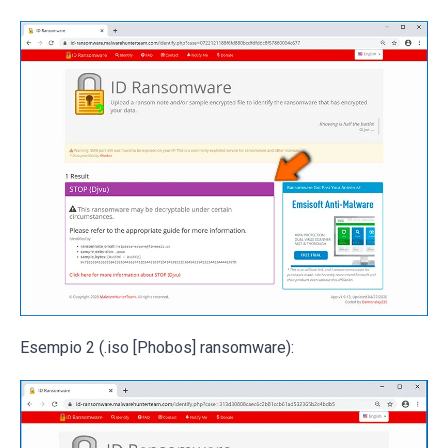
Esempio 2 (.iso [Phobos] ransomware):