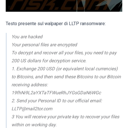
Testo presente sul walpaper di LLTP ransomware:
You are hacked
Your personal files are encrypted
To decrypt and recover all your files, you need to pay
200 US dollars for decryption service.
1. Exchange 200 USD (or equivalent local currencies)
to Bitcoins, and then send these Bitcoins to our Bitcoin
receiving address:
19fhNi9L2aYXTaTFWueRhJYGsGDaN6WGc
2. Send your Personal ID to our official email:
LLTP@mail2tor.com
3 You will receive your private key to recover your files
within on working day.