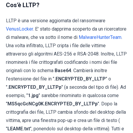
Cos'è LLTP?
LLTP è una versione aggiornata del ransomware
VenusLocker
. E' stato dapprima scoperto da un ricercatore
di malware, che va sotto il nome di
MalwareHunterTeam
.
Una volta infiltrato, LLTP cripta i file delle vittime
attraverso gli algoritmi AES-256 e RSA-2048. Inoltre, LLTP
rinominerà i file crittografati codificando i nomi dei file
originali con lo schema
Base64
. Cambierà inoltre
l'estensione del file in "
.ENCRYPTED_BY_LLTP
" o
"
.ENCRYPTED_BY_LLTPp
" (a seconda del tipo di file). Ad
esempio, "
1.jpg
" sarebbe rinominato in qualcosa come
"
MS5qcGcNCg0K.ENCRYPTED_BY_LLTPp
". Dopo la
crittografia dei file, LLTP cambia sfondo del desktop della
vittima, apre una finestra pop-up e crea un file di testo (
"
LEAME.txt
", ponendolo sul desktop della vittima). Tutti e