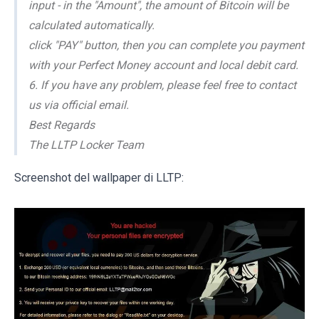
input - in the "Amount", the amount of Bitcoin will be
calculated automatically.
click "PAY" button, then you can complete you payment
with your Perfect Money account and local debit card.
6. If you have any problem, please feel free to contact
us via official email.
Best Regards
The LLTP Locker Team
Screenshot del wallpaper di LLTP: