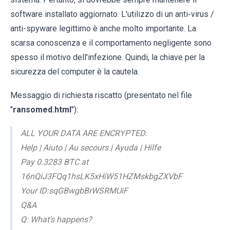
software installato aggiornato. L'utilizzo di un anti-virus /
anti-spyware legittimo è anche molto importante. La
scarsa conoscenza e il comportamento negligente sono
spesso il motivo dell'infezione. Quindi, la chiave per la
sicurezza del computer è la cautela.
Messaggio di richiesta riscatto (presentato nel file
"
ransomed.html
"):
ALL YOUR DATA ARE ENCRYPTED.
Help | Aiuto | Au secours | Ayuda | Hilfe
Pay 0.3283 BTC at
16nQiJ3FQq1hsLK5xHiW51HZMskbgZXVbF
Your ID:sqGBwgbBrWSRMUiF
Q&A
Q: What's happens?