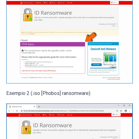
Esempio 2 (.iso [Phobos] ransomware):