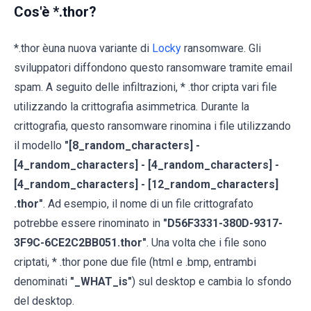
Cos'è *.thor?
*.thor èuna nuova variante di
Locky
ransomware. Gli
sviluppatori diffondono questo ransomware tramite email
spam. A seguito delle infiltrazioni, * .thor cripta vari file
utilizzando la crittografia asimmetrica. Durante la
crittografia, questo ransomware rinomina i file utilizzando
il modello
"[8_random_characters] -
[4_random_characters] - [4_random_characters] -
[4_random_characters] - [12_random_characters]
.thor"
. Ad esempio, il nome di un file crittografato
potrebbe essere rinominato in
"D56F3331-380D-9317-
3F9C-6CE2C2BB051.thor"
. Una volta che i file sono
criptati, * .thor pone due file (html e .bmp, entrambi
denominati
"_WHAT_is"
) sul desktop e cambia lo sfondo
del desktop.