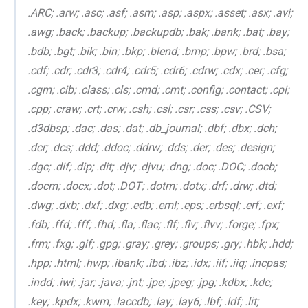
.ARC; .arw; .asc; .asf; .asm; .asp; .aspx; .asset; .asx; .avi;
.awg; .back; .backup; .backupdb; .bak; .bank; .bat; .bay;
.bdb; .bgt; .bik; .bin; .bkp; .blend; .bmp; .bpw; .brd; .bsa;
.cdf; .cdr; .cdr3; .cdr4; .cdr5; .cdr6; .cdrw; .cdx; .cer; .cfg;
.cgm; .cib; .class; .cls; .cmd; .cmt; .config; .contact; .cpi;
.cpp; .craw; .crt; .crw; .csh; .csl; .csr; .css; .csv; .CSV;
.d3dbsp; .dac; .das; .dat; .db_journal; .dbf; .dbx; .dch;
.dcr; .dcs; .ddd; .ddoc; .ddrw; .dds; .der; .des; .design;
.dgc; .dif; .dip; .dit; .djv; .djvu; .dng; .doc; .DOC; .docb;
.docm; .docx; .dot; .DOT; .dotm; .dotx; .drf; .drw; .dtd;
.dwg; .dxb; .dxf; .dxg; .edb; .eml; .eps; .erbsql; .erf; .exf;
.fdb; .ffd; .fff; .fhd; .fla; .flac; .flf; .flv; .flvv; .forge; .fpx;
.frm; .fxg; .gif; .gpg; .gray; .grey; .groups; .gry; .hbk; .hdd;
.hpp; .html; .hwp; .ibank; .ibd; .ibz; .idx; .iif; .iiq; .incpas;
.indd; .iwi; .jar; .java; .jnt; .jpe; .jpeg; .jpg; .kdbx; .kdc;
.key; .kpdx; .kwm; .laccdb; .lay; .lay6; .lbf; .ldf; .lit;