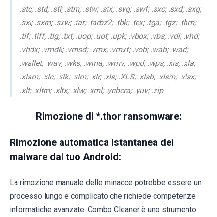
.stc; .std; .sti; .stm; .stw; .stx; .svg; .swf; .sxc; .sxd; .sxg;
.sxi; .sxm; .sxw; .tar; .tarbz2; .tbk; .tex; .tga; .tgz; .thm;
.tif; .tiff; .tlg; .txt; .uop; .uot; .upk; .vbox; .vbs; .vdi; .vhd;
.vhdx; .vmdk; .vmsd; .vmx; .vmxf; .vob; .wab; .wad;
.wallet; .wav; .wks; .wma; .wmv; .wpd; .wps; .xis; .xla;
.xlam; .xlc; .xlk; .xlm; .xlr; .xls; .XLS; .xlsb; .xlsm; .xlsx;
.xlt; .xltm; .xltx; .xlw; .xml; .ycbcra; .yuv; .zip
Rimozione di *.thor ransomware:
Rimozione automatica istantanea dei
malware dal tuo Android:
La rimozione manuale delle minacce potrebbe essere un
processo lungo e complicato che richiede competenze
informatiche avanzate. Combo Cleaner è uno strumento