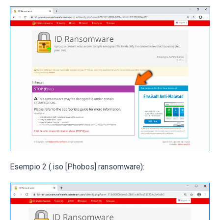
Esempio 2 (.iso [Phobos] ransomware):