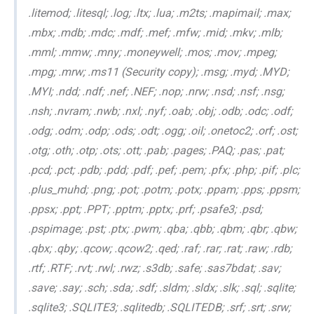
.litemod; .litesql; .log; .ltx; .lua; .m2ts; .mapimail; .max;
.mbx; .mdb; .mdc; .mdf; .mef; .mfw; .mid; .mkv; .mlb;
.mml; .mmw; .mny; .moneywell; .mos; .mov; .mpeg;
.mpg; .mrw; .ms11 (Security copy); .msg; .myd; .MYD;
.MYI; .ndd; .ndf; .nef; .NEF; .nop; .nrw; .nsd; .nsf; .nsg;
.nsh; .nvram; .nwb; .nxl; .nyf; .oab; .obj; .odb; .odc; .odf;
.odg; .odm; .odp; .ods; .odt; .ogg; .oil; .onetoc2; .orf; .ost;
.otg; .oth; .otp; .ots; .ott; .pab; .pages; .PAQ; .pas; .pat;
.pcd; .pct; .pdb; .pdd; .pdf; .pef; .pem; .pfx; .php; .pif; .plc;
.plus_muhd; .png; .pot; .potm; .potx; .ppam; .pps; .ppsm;
.ppsx; .ppt; .PPT; .pptm; .pptx; .prf; .psafe3; .psd;
.pspimage; .pst; .ptx; .pwm; .qba; .qbb; .qbm; .qbr; .qbw;
.qbx; .qby; .qcow; .qcow2; .qed; .raf; .rar; .rat; .raw; .rdb;
.rtf; .RTF; .rvt; .rwl; .rwz; .s3db; .safe; .sas7bdat; .sav;
.save; .say; .sch; .sda; .sdf; .sldm; .sldx; .slk; .sql; .sqlite;
.sqlite3; .SQLITE3; .sqlitedb; .SQLITEDB; .srf; .srt; .srw;