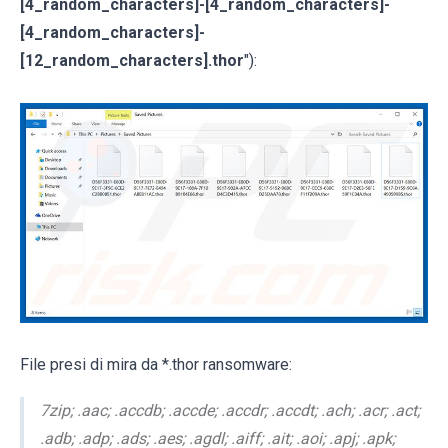
[4_random_characters]-[4_random_characters]-
[4_random_characters]-
[12_random_characters].thor
"):
File presi di mira da *.thor ransomware:
7zip; .aac; .accdb; .accde; .accdr; .accdt; .ach; .acr; .act;
.adb; .adp; .ads; .aes; .agdl; .aiff; .ait; .aoi; .apj; .apk;