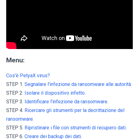
Menu:
Cos'è PetyaX virus?
STEP 1.
Segnalare l'infezione da ransomware alle autorità.
STEP 2.
Isolare il dispositivo infetto.
STEP 3.
Identificare l'infezione da ransomware.
STEP 4.
Ricercare gli strumenti per la decrittazione del
ransomware.
STEP 5.
Ripristinare i file con strumenti di recupero dati.
STEP 6.
Creare dei backup dei dati.