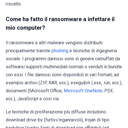
riscatto.
Come ha fatto il ransomware a infettare il
mio computer?
Il ransomware e altri malware vengono distribuiti
principalmente tramite
phishing
e tecniche di ingegneria
sociale. I programmi dannosi sono in genere camuffati da
software/supporti multimediali normali o venduti in bundle
con essi. I file dannosi sono disponibili in vari formati, ad
esempio archivi (ZIP, RAR, ecc.), eseguibili (.exe, .run, ecc.),
documenti (Microsoft Office,
Microsoft OneNote
, PDF,
ecc.), JavaScript e così via.
Le tecniche di proliferazione più diffuse includono:
download drive-by (furtivi/ingannevoli), trojan di tipo
backdoor/loader, fonti di download non affidabili (ad