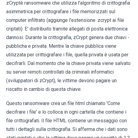
zCryptè ransomware che utilizza l'algoritmo di crittografia
asimmetrica per crittografare i file memorizzati sul
computer infiltrato (aggiunge l'estensione .zcrypt ai file
criptati). E' distribuito tramite allegati di posta elettronica
dannosi. Durante la crittografia, zCrypt genera due chiavi -
pubblicha e privata. Mentre la chiave pubblica viene
utilizzata per crittografare i file, quella privata è usata per
decifrarli. Dal momento che la chiave privata viene salvato
su server remoti controllati da criminali informatici
(sviluppatori di zCrypt), le vittime devono pagare un
riscatto in cambio di questa chiave.
Questo ransomware crea un file html chiamato 'Come
decifrare i file' e lo colloca in ogni cartella che contiene i
file crittografati. Il file HTML contiene un messaggio con
tutti i dettagli sulla crittografia. Si afferma che i dati sono
stati criptati e che la vittima deve pagare un riscatto di 1,2