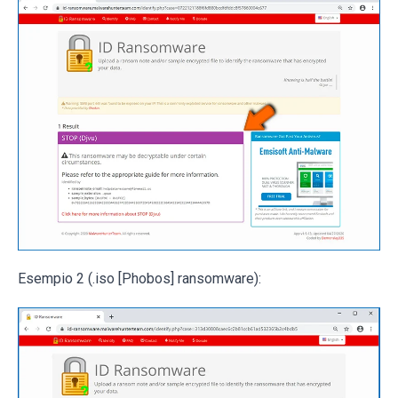
Esempio 2 (.iso [Phobos] ransomware):