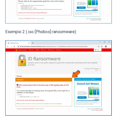
Esempio 2 (.iso [Phobos] ransomware):