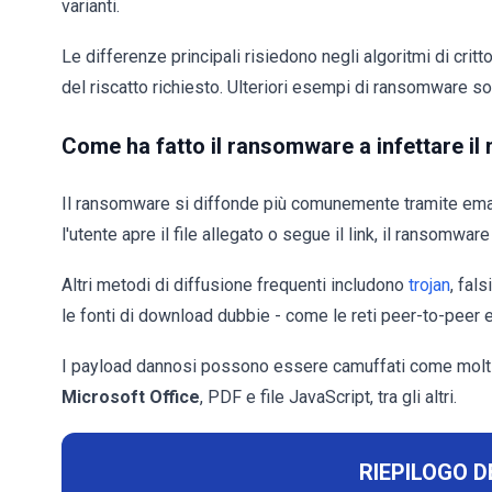
varianti.
Le differenze principali risiedono negli algoritmi di critt
del riscatto richiesto. Ulteriori esempi di ransomware s
Come ha fatto il ransomware a infettare i
Il ransomware si diffonde più comunemente tramite ema
l'utente apre il file allegato o segue il link, il ransomwa
Altri metodi di diffusione frequenti includono
trojan
, fal
le fonti di download dubbie - come le reti peer-to-peer e
I payload dannosi possono essere camuffati come molti tip
Microsoft Office
, PDF e file JavaScript, tra gli altri.
RIEPILOGO D