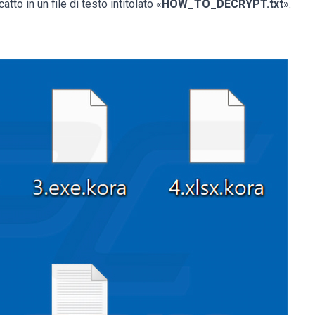
tto in un file di testo intitolato «
HOW_TO_DECRYPT.txt
».