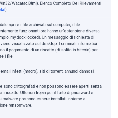
:Win32/Wacatac.B!ml), Elenco Completo Dei Rilevamenti
tal
)
ile aprire i file archiviati sul computer, i file
ntemente funzionanti ora hanno un'estensione diversa
mpio, my.docx.locked). Un messaggio di richiesta di
 viene visualizzato sul desktop. I criminali informatici
no il pagamento di un riscatto (di solito in bitcoin) per
e i file.
 email infetti (macro), siti di torrent, annunci dannosi.
file sono crittografati e non possono essere aperti senza
n riscatto. Ulteriori trojan per il furto di password e
ni malware possono essere installati insieme a
zione ransomware.