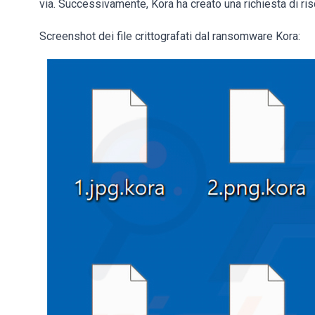
via. Successivamente, Kora ha creato una richiesta di risca
Screenshot dei file crittografati dal ransomware Kora: