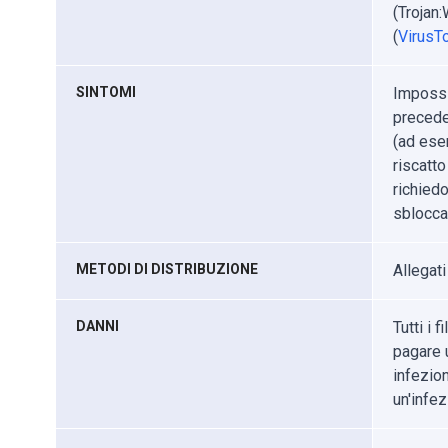
(Trojan
(
VirusTo
SINTOMI
Impossib
precede
(ad ese
riscatto
richiedo
sbloccar
METODI DI DISTRIBUZIONE
Allegati
DANNI
Tutti i 
pagare u
infezio
un'infe