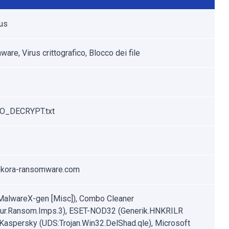
rus
re, Virus crittografico, Blocco dei file
_DECRYPT.txt
kora-ransomware.com
MalwareX-gen [Misc]), Combo Cleaner
ur.Ransom.Imps.3), ESET-NOD32 (Generik.HNKRILR
, Kaspersky (UDS:Trojan.Win32.DelShad.qle), Microsoft