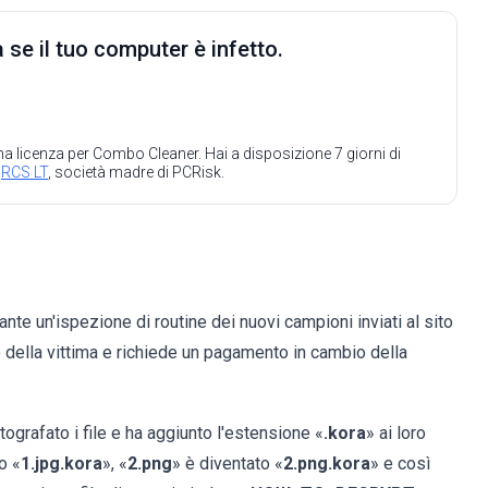
 se il tuo computer è infetto.
 una licenza per Combo Cleaner. Hai a disposizione 7 giorni di
a
RCS LT
, società madre di PCRisk.
ante un'ispezione di routine dei nuovi campioni inviati al sito
tivo della vittima e richiede un pagamento in cambio della
ografato i file e ha aggiunto l'estensione «
.kora
» ai loro
o «
1.jpg.kora
», «
2.png
» è diventato «
2.png.kora
» e così