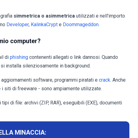
ografia
simmetrica o asimmetrica
utilizzati e nell'importo
ono
Developer
,
KalinkaCrypt
e
Doommageddon
.
l mio computer?
il di
phishing
contenenti allegati o link dannosi. Quando
re si installa silenziosamente in background.
si aggiornamenti software, programmi piratati e
crack
. Anche
 i siti di freeware - sono ampiamente utilizzate.
i di file: archivi (ZIP, RAR), eseguibili (EXE), documenti
ELLA MINACCIA: