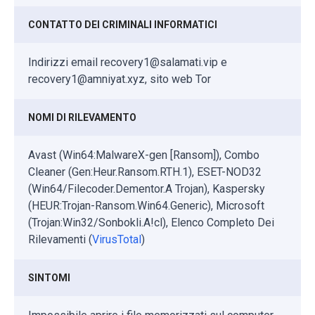
CONTATTO DEI CRIMINALI INFORMATICI
Indirizzi email recovery1@salamati.vip e
recovery1@amniyat.xyz, sito web Tor
NOMI DI RILEVAMENTO
Avast (Win64:MalwareX-gen [Ransom]), Combo
Cleaner (Gen:Heur.Ransom.RTH.1), ESET-NOD32
(Win64/Filecoder.Dementor.A Trojan), Kaspersky
(HEUR:Trojan-Ransom.Win64.Generic), Microsoft
(Trojan:Win32/Sonbokli.A!cl), Elenco Completo Dei
Rilevamenti (
VirusTotal
)
SINTOMI