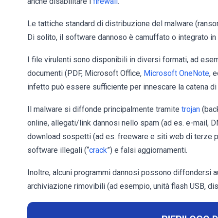
anche disabilitare i
firewall
.
Le tattiche standard di distribuzione del malware (ran
Di solito, il software dannoso è camuffato o integrato in
I file virulenti sono disponibili in diversi formati, ad ese
documenti (PDF, Microsoft Office,
Microsoft OneNote
, 
infetto può essere sufficiente per innescare la catena di 
Il malware si diffonde principalmente tramite
trojan
(back
online, allegati/link dannosi nello spam (ad es. e-mail, D
download sospetti (ad es. freeware e siti web di terze par
software illegali (“
crack
”) e falsi aggiornamenti.
Inoltre, alcuni programmi dannosi possono diffondersi au
archiviazione rimovibili (ad esempio, unità flash USB, disch