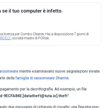
 se il tuo computer è infetto.
 una licenza per Combo Cleaner. Hai a disposizione 7 giorni di
a
RCS LT
, società madre di PCRisk.
ansomware
mentre esaminavano nuove segnalazioni inviate
rte della
famiglia di ransomware Dharma
.
n pagamento per la decrittografia. Ad esempio, un file
.id-9ECFA84E.[datatheft@tuta.io].theft
”.
reato due messaggi di richiesta di riscatto: una finestra pop-