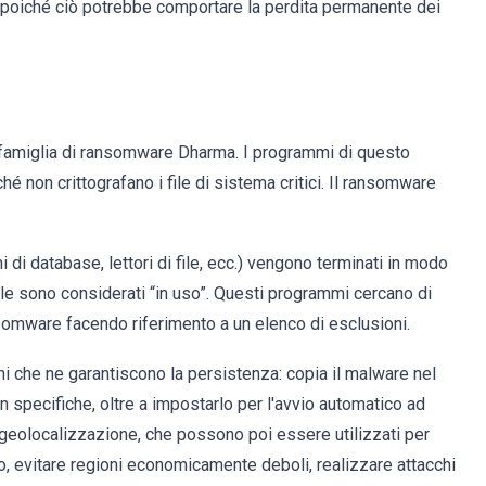
ti, poiché ciò potrebbe comportare la perdita permanente dei
a famiglia di ransomware Dharma. I programmi di questo
ché non crittografano i file di sistema critici. Il ransomware
 di database, lettori di file, ecc.) vengono terminati in modo
 file sono considerati “in uso”. Questi programmi cercano di
ransomware facendo riferimento a un elenco di esclusioni.
i che ne garantiscono la persistenza: copia il malware nel
pecifiche, oltre a impostarlo per l'avvio automatico ad
 geolocalizzazione, che possono poi essere utilizzati per
, evitare regioni economicamente deboli, realizzare attacchi