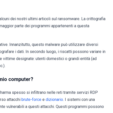
cuni dei nostri ultimi articoli sul ransomware. La crittografia
a maggior parte dei programmi appartenenti a questa
tive. Innanzitutto, questo malware può utilizzare diversi
ografare i dati. In secondo luogo, i riscatti possono variare in
e vittime designate: utenti domestici o grandi entità (ad
c.).
l mio computer?
arma spesso si infiltrano nelle reti tramite servizi RDP
erso attacchi
brute-force
e
dizionario
. I sistemi con una
nte vulnerabili a questi attacchi. Questi programmi possono