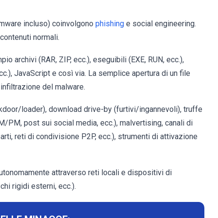
somware incluso) coinvolgono
phishing
e social engineering.
 contenuti normali.
mpio archivi (RAR, ZIP, ecc.), eseguibili (EXE, RUN, ecc.),
ecc.), JavaScript e così via. La semplice apertura di un file
infiltrazione del malware.
door/loader), download drive-by (furtivi/ingannevoli), truffe
M/PM, post sui social media, ecc.), malvertising, canali di
ti, reti di condivisione P2P, ecc.), strumenti di attivazione
tonomamente attraverso reti locali e dispositivi di
i rigidi esterni, ecc.).