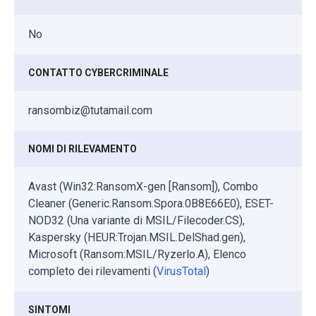
No
CONTATTO CYBERCRIMINALE
ransombiz@tutamail.com
NOMI DI RILEVAMENTO
Avast (Win32:RansomX-gen [Ransom]), Combo
Cleaner (Generic.Ransom.Spora.0B8E66E0), ESET-
NOD32 (Una variante di MSIL/Filecoder.CS),
Kaspersky (HEUR:Trojan.MSIL.DelShad.gen),
Microsoft (Ransom:MSIL/Ryzerlo.A), Elenco
completo dei rilevamenti (
VirusTotal
)
SINTOMI