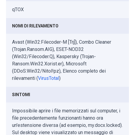
qTOX
NOMI DI RILEVAMENTO
Avast (Win32:Filecoder-M [Trj]), Combo Cleaner
(Trojan.Ransom.AIG), ESET-NOD32
(Win32/Filecoder.Q), Kaspersky (Trojan-
Ransom.Win32.Xorist.er), Microsoft
(DDoS:Win32/Nitol!pz), Elenco completo dei
rilevamenti (
VirusTotal
)
SINTOMI
Impossibile aprire i file memorizzati sul computer, i
file precedentemente funzionanti hanno ora
un'estensione diversa (ad esempio, my.docx.locked).
Sul desktop viene visualizzato un messaggio di