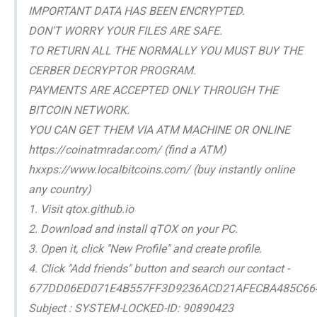
IMPORTANT DATA HAS BEEN ENCRYPTED.
DON'T WORRY YOUR FILES ARE SAFE.
TO RETURN ALL THE NORMALLY YOU MUST BUY THE
CERBER DECRYPTOR PROGRAM.
PAYMENTS ARE ACCEPTED ONLY THROUGH THE
BITCOIN NETWORK.
YOU CAN GET THEM VIA ATM MACHINE OR ONLINE
https://coinatmradar.com/ (find a ATM)
hxxps://www.localbitcoins.com/ (buy instantly online
any country)
1. Visit qtox.github.io
2. Download and install qTOX on your PC.
3. Open it, click "New Profile" and create profile.
4. Click "Add friends" button and search our contact -
677DD06ED071E4B557FF3D9236ACD21AFECBA485C66
Subject : SYSTEM-LOCKED-ID: 90890423