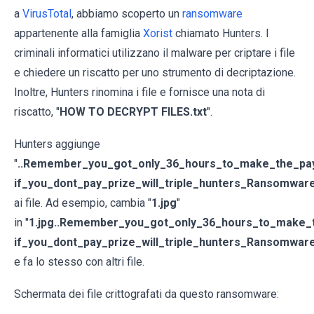
a
VirusTotal
, abbiamo scoperto un
ransomware
appartenente alla famiglia
Xorist
chiamato Hunters. I
criminali informatici utilizzano il malware per criptare i file
e chiedere un riscatto per uno strumento di decriptazione.
Inoltre, Hunters rinomina i file e fornisce una nota di
riscatto, "
HOW TO DECRYPT FILES.txt
".
Hunters aggiunge
"
..Remember_you_got_only_36_hours_to_make_the_pa
if_you_dont_pay_prize_will_triple_hunters_Ransomwar
ai file. Ad esempio, cambia "
1.jpg
"
in "
1.jpg..Remember_you_got_only_36_hours_to_make_
if_you_dont_pay_prize_will_triple_hunters_Ransomwar
e fa lo stesso con altri file.
Schermata dei file crittografati da questo ransomware: