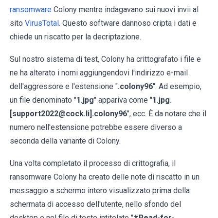
ransomware
Colony mentre indagavano sui nuovi invii al
sito
VirusTotal
. Questo software dannoso cripta i dati e
chiede un riscatto per la decriptazione.
Sul nostro sistema di test, Colony ha crittografato i file e
ne ha alterato i nomi aggiungendovi l'indirizzo e-mail
dell'aggressore e l'estensione "
.colony96
". Ad esempio,
un file denominato "
1.jpg
" appariva come "
1.jpg.
[support2022@cock.li].colony96
", ecc. È da notare che il
numero nell'estensione potrebbe essere diverso a
seconda della variante di Colony.
Una volta completato il processo di crittografia, il
ransomware Colony ha creato delle note di riscatto in un
messaggio a schermo intero visualizzato prima della
schermata di accesso dell'utente, nello sfondo del
desktop e nel file di testo intitolato "
#Read-for-