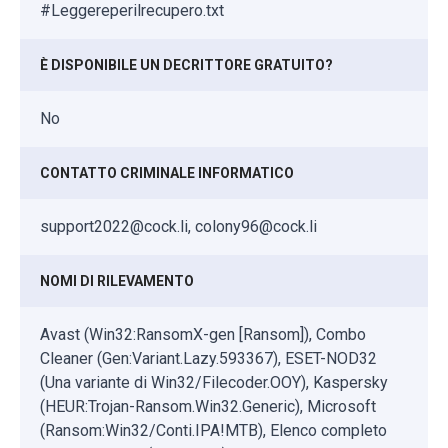
#Leggereperilrecupero.txt
È DISPONIBILE UN DECRITTORE GRATUITO?
No
CONTATTO CRIMINALE INFORMATICO
support2022@cock.li, colony96@cock.li
NOMI DI RILEVAMENTO
Avast (Win32:RansomX-gen [Ransom]), Combo
Cleaner (Gen:Variant.Lazy.593367), ESET-NOD32
(Una variante di Win32/Filecoder.OOY), Kaspersky
(HEUR:Trojan-Ransom.Win32.Generic), Microsoft
(Ransom:Win32/Conti.IPA!MTB), Elenco completo