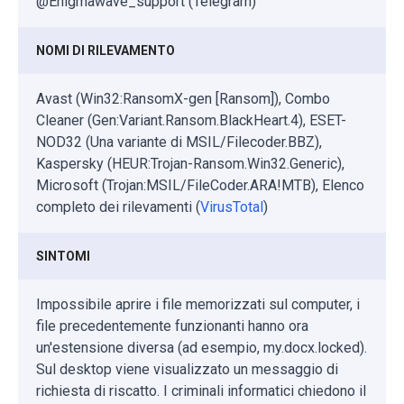
@Enigmawave_support (Telegram)
NOMI DI RILEVAMENTO
Avast (Win32:RansomX-gen [Ransom]), Combo
Cleaner (Gen:Variant.Ransom.BlackHeart.4), ESET-
NOD32 (Una variante di MSIL/Filecoder.BBZ),
Kaspersky (HEUR:Trojan-Ransom.Win32.Generic),
Microsoft (Trojan:MSIL/FileCoder.ARA!MTB), Elenco
completo dei rilevamenti (
VirusTotal
)
SINTOMI
Impossibile aprire i file memorizzati sul computer, i
file precedentemente funzionanti hanno ora
un'estensione diversa (ad esempio, my.docx.locked).
Sul desktop viene visualizzato un messaggio di
richiesta di riscatto. I criminali informatici chiedono il