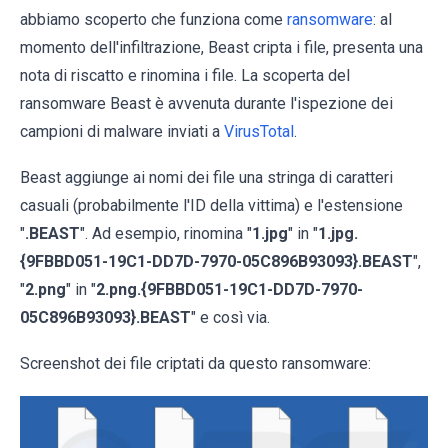
abbiamo scoperto che funziona come
ransomware
: al
momento dell'infiltrazione, Beast cripta i file, presenta una
nota di riscatto e rinomina i file. La scoperta del
ransomware Beast è avvenuta durante l'ispezione dei
campioni di malware inviati a
VirusTotal
.
Beast aggiunge ai nomi dei file una stringa di caratteri
casuali (probabilmente l'ID della vittima) e l'estensione
"
.BEAST
". Ad esempio, rinomina "
1.jpg
" in "
1.jpg.
{9FBBD051-19C1-DD7D-7970-05C896B93093}.BEAST
",
"
2.png
" in "
2.png.{9FBBD051-19C1-DD7D-7970-
05C896B93093}.BEAST
" e così via.
Screenshot dei file criptati da questo ransomware: