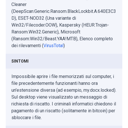
Cleaner
(DeepScan:Generic.Ransom.BlackLockbit.A.640E3C3
D), ESET-NOD32 (Una variante di
Win32/Filecoder.OOW), Kaspersky (HEUR:Trojan-
Ransom.Win32.Generic), Microsoft
(Ransom:Win32/Beast.YAA!MTB), Elenco completo
dei rilevamenti (
VirusTotal
)
SINTOMI
Impossibile aprire i file memorizzati sul computer, i
file precedentemente funzionanti hanno ora
un'estensione diversa (ad esempio, my.docx.locked).
Sul desktop viene visualizzato un messaggio di
richiesta di riscatto. I criminali informatici chiedono il
pagamento di un riscatto (solitamente in bitcoin) per
sbloccare i file.