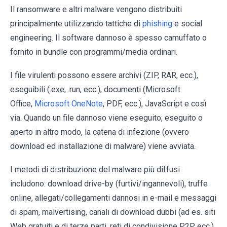
Il ransomware e altri malware vengono distribuiti
principalmente utilizzando tattiche di
phishing
e social
engineering. Il software dannoso è spesso camuffato o
fornito in bundle con programmi/media ordinari.
I file virulenti possono essere archivi (ZIP, RAR, ecc.),
eseguibili (.exe, .run, ecc.), documenti (Microsoft
Office,
Microsoft OneNote
, PDF, ecc.), JavaScript e così
via. Quando un file dannoso viene eseguito, eseguito o
aperto in altro modo, la catena di infezione (ovvero
download ed installazione di malware) viene avviata.
I metodi di distribuzione del malware più diffusi
includono: download drive-by (furtivi/ingannevoli), truffe
online, allegati/collegamenti dannosi in e-mail e messaggi
di spam, malvertising, canali di download dubbi (ad es. siti
Web gratuiti e di terze parti, reti di condivisione P2P, ecc.),