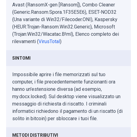
Avast (RansomX-gen [Ransom]), Combo Cleaner
(Generic.Ransom.Spora.1F35E5E6), ESET-NOD32
(Una variante di Win32/Filecoder.ONI), Kaspersky
(HEUR:Trojan-Ransom.Win32.Generic), Microsoft
(Trojan:Win32/Wacatac.B!ml), Elenco completo dei
rilevamenti (
VirusTotal
)
SINTOMI
Impossibile aprire i file memorizzati sul tuo
computer, i file precedentemente funzionanti ora
hanno un'estensione diversa (ad esempio,
my.docx.locked). Sul desktop viene visualizzato un
messaggio di richiesta di riscatto. I criminali
informatici richiedono il pagamento di un riscatto (di
solito in bitcoin) per sbloccare i tuoi file.
METODI DISTRIBUTIVI