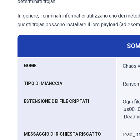
determinati trojan.
In genere, i criminali informatici utilizzano uno dei metodi
questi trojan possono installare il loro payload (ad ese
SOM
NOME
Chaos v
TIPO DI MIANCCIA
Ransomw
ESTENSIONE DEI FILE CRIPTATI
Ogni fil
.us00, .
.Deadli
MESSAGGIO DI RICHIESTA RISCATTO
read_it