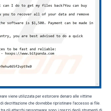
ware viene utilizzata per estorcere denaro alle vittime
 decrittazione che dovrebbe ripristinare l'accesso ai file.
 tra gli attacchi ransomware sono i prezzi degli strumenti di