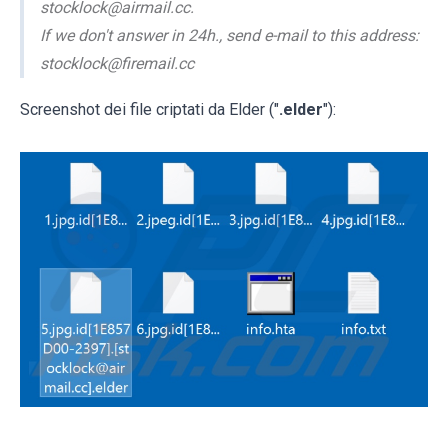
stocklock@airmail.cc.
If we don't answer in 24h., send e-mail to this address:
stocklock@firemail.cc
Screenshot dei file criptati da Elder ("
.elder
"):