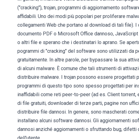
("cracking"), trojan, programmi di aggiornamento software
affidabili. Uno dei modi più popolari per proliferare malw
collegamenti Web che portano al download di tali file). I
documento PDF o Microsoft Office dannoso, JavaScript o f
o altri file e sperano che i destinatari lo aprano. Se aper
pogrammi di "cracking" del software sono utilizzati da 
gratuitamente. In altre parole, per bypassare la sua atti
di alcuni malware. È comune che tali strumenti di attivazio
distribuire malware. I trojan possono essere progettati 
programmi di questo tipo sono spesso progettati per ins
inaffidabili come reti peer-to-peer (ad es. Client torrent
di file gratuiti, downloader di terze parti, pagine non uffi
distribuire file dannosi. In genere, sono mascherati come 
installano alcuni software dannosi. Gli aggiornamenti so
dannosi anziché aggiornamenti o sfruttando bug, difetti 
dell'utente.