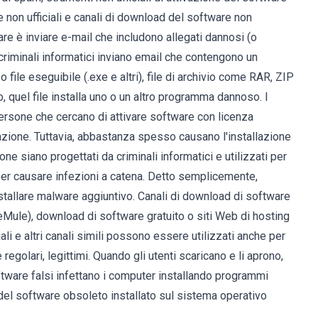
 non ufficiali e canali di download del software non
are è inviare e-mail che includono allegati dannosi (o
 criminali informatici inviano email che contengono un
ile eseguibile (.exe e altri), file di archivio come RAR, ZIP
to, quel file installa uno o un altro programma dannoso. I
persone che cercano di attivare software con licenza
vazione. Tuttavia, abbastanza spesso causano l'installazione
ne siano progettati da criminali informatici e utilizzati per
per causare infezioni a catena. Detto semplicemente,
tallare malware aggiuntivo. Canali di download di software
, eMule), download di software gratuito o siti Web di hosting
ciali e altri canali simili possono essere utilizzati anche per
regolari, legittimi. Quando gli utenti scaricano e li aprono,
ftware falsi infettano i computer installando programmi
del software obsoleto installato sul sistema operativo