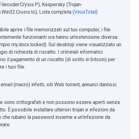
ilecoder.Crysis.P), Kaspersky (Trojan-
Win32.Crusis.to), Lista completa (
VirusTotal
)
ile aprire i file memorizzati sul tuo computer, i file
ntemente funzionanti ora hanno un'estensione diversa
mpio my.docx.locked). Sul desktop viene visualizzato un
o di richiesta di riscatto. I criminali informatici
no il pagamento di un riscatto (di solito in bitcoin) per
e i tuoi file.
 email (macro) infetti, siti Web torrent, annunci dannosi.
file sono crittografati e non possono essere aperti senza
tto. È possibile installare ulteriori trojan e infezioni da
 che rubano la password insieme a un'infezione da
ware.