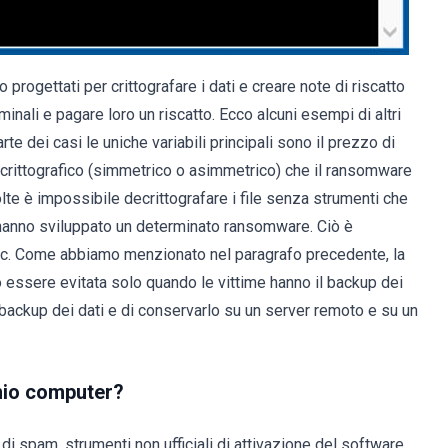
ogettati per crittografare i dati e creare note di riscatto
inali e pagare loro un riscatto. Ecco alcuni esempi di altri
 dei casi le uniche variabili principali sono il prezzo di
 crittografico (simmetrico o asimmetrico) che il ransomware
e volte è impossibile decrittografare i file senza strumenti che
 hanno sviluppato un determinato ransomware. Ciò è
 ecc. Come abbiamo menzionato nel paragrafo precedente, la
 essere evitata solo quando le vittime hanno il backup dei
n backup dei dati e di conservarlo su un server remoto e su un
 mio computer?
di spam, strumenti non ufficiali di attivazione del software