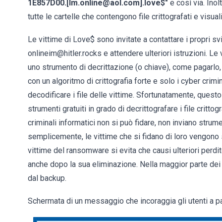
1E857D00.[Im.online@aol.com].love$"
e così via. Inolt
tutte le cartelle che contengono file crittografati e visual
Le vittime di Love$ sono invitate a contattare i propri sv
onlineim@hitler.rocks e attendere ulteriori istruzioni. L
uno strumento di decrittazione (o chiave), come pagarlo,
con un algoritmo di crittografia forte e solo i cyber cri
decodificare i file delle vittime. Sfortunatamente, ques
strumenti gratuiti in grado di decrittografare i file critt
criminali informatici non si può fidare, non inviano str
semplicemente, le vittime che si fidano di loro vengono 
vittime del ransomware si evita che causi ulteriori perdite d
anche dopo la sua eliminazione. Nella maggior parte dei ca
dal backup.
Schermata di un messaggio che incoraggia gli utenti a pa