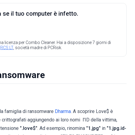
 se il tuo computer è infetto.
 una licenza per Combo Cleaner. Hai a disposizione 7 giorni di
a
RCS LT
, società madre di PCRisk.
ransomware
lla famiglia di ransomware
Dharma
. A scoprire Love$ è
crittografati aggiungendo ai loro nomi l'ID della vittima,
stensione
".love$"
. Ad esempio, rinomina
"1.jpg"
in
"1.jpg.id-