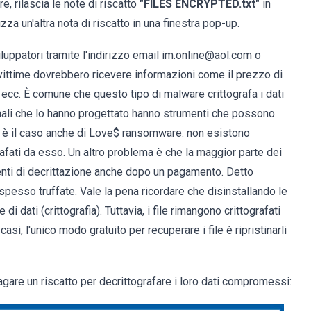
re, rilascia le note di riscatto
"FILES ENCRYPTED.txt"
in
izza un'altra nota di riscatto in una finestra pop-up.
iluppatori tramite l'indirizzo email im.online@aol.com o
e vittime dovrebbero ricevere informazioni come il prezzo di
 ecc. È comune che questo tipo di malware crittografa i dati
minali che lo hanno progettato hanno strumenti che possono
to è il caso anche di Love$ ransomware: non esistono
ografati da esso. Un altro problema è che la maggior parte dei
umenti di decrittazione anche dopo un pagamento. Detto
spesso truffate. Vale la pena ricordare che disinstallando le
i dati (crittografia). Tuttavia, i file rimangono crittografati
si, l'unico modo gratuito per recuperare i file è ripristinarli
gare un riscatto per decrittografare i loro dati compromessi: