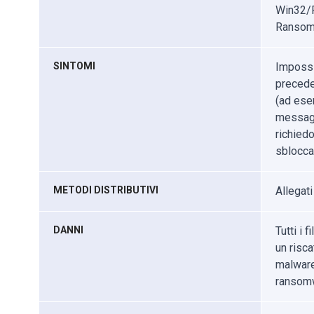
Win32/F
Ransom.
SINTOMI
Impossib
precede
(ad ese
messaggi
richiedo
sbloccar
METODI DISTRIBUTIVI
Allegati
DANNI
Tutti i 
un risca
malware
ransom