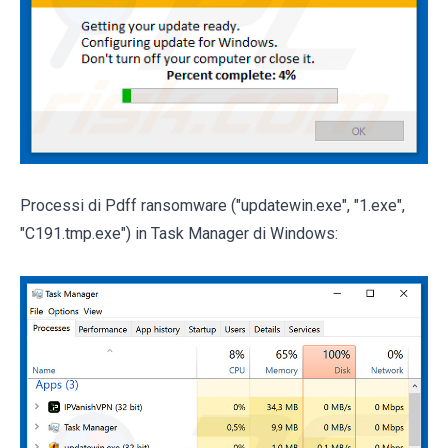
Processi di Pdff ransomware ("updatewin.exe", "1.exe",
"C191.tmp.exe") in Task Manager di Windows: