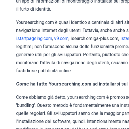
un app di informazioni di monitoraggio installata sul pro
il furto di identità.
Yoursearching.com è quasi identico a centinaia di altri si
navigazione Internet degli utenti. Tuttavia, anche anche 
istartpageing.com
,
v9.com
, isearch.omiga-plus.com,
ista
legittimi, non forniscono alcuna delle funzionalità pro
generare utili per gli sviluppatori. Pertanto, piuttosto che 
monitorano l'attività di navigazione degli utenti, causa
fastidiose pubblicità online.
Come ha fatto Yoursearching.com ad installarsi su
Come abbiamo già detto, yoursearching.com è promosso
'bundling'. Questo metodo è fondamentalmente una instal
quelle regolari. Gli sviluppatori sanno che la maggior pa
l'installazione del software, quindi, intenzionalmente na