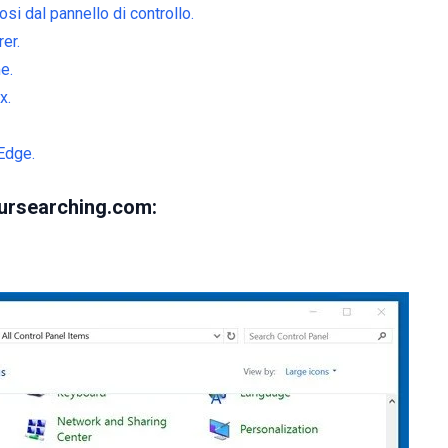
i dal pannello di controllo.
er.
e.
x.
Edge.
ursearching.com: