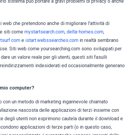
prio sistema può portare a gravi problemi di privacy o anche
ti web che pretendono anche di migliorare l'attività di
se siti come
mystartsearch.com
,
delta-homes.com
,
rtsurf.com
e
istart.webssearches.com
in realtà sembrano
messe. Siti web come yoursearching.com sono sviluppati per
dare un valore reale per gli utenti, questi siti fasulli
no reindirizzamenti indesiderati ed occasionalmente generano
l mio computer?
 con un metodo di marketing ingannevole chiamato
lazione nascosta delle applicazioni di terzi insieme con
rte degli utenti non esprimono cautela durante il download e
scondono applicazioni di terze parti (o in questo caso,