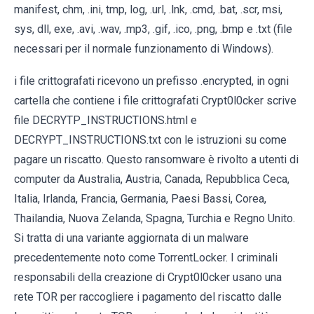
manifest, chm, .ini, tmp, log, .url, .lnk, .cmd, .bat, .scr, msi,
sys, dll, exe, .avi, .wav, .mp3, .gif, .ico, .png, .bmp e .txt (file
necessari per il normale funzionamento di Windows).
i file crittografati ricevono un prefisso .encrypted, in ogni
cartella che contiene i file crittografati Crypt0l0cker scrive
file DECRYTP_INSTRUCTIONS.html e
DECRYPT_INSTRUCTIONS.txt con le istruzioni su come
pagare un riscatto. Questo ransomware è rivolto a utenti di
computer da Australia, Austria, Canada, Repubblica Ceca,
Italia, Irlanda, Francia, Germania, Paesi Bassi, Corea,
Thailandia, Nuova Zelanda, Spagna, Turchia e Regno Unito.
Si tratta di una variante aggiornata di un malware
precedentemente noto come TorrentLocker. I criminali
responsabili della creazione di Crypt0l0cker usano una
rete TOR per raccogliere i pagamento del riscatto dalle