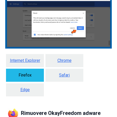
Internet Explorer
Chrome
Firefox
Safari
Edge
Rimuovere OkayFreedom adware