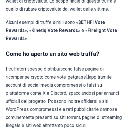
wallet di criptovaluta. Lo scopo finale di questa truffa è
quello di rubare criptovaluta dai wallet delle vittime.
Alcuni esempi di truffe simili sono «
$ETHFI Vote
Rewards
», «
Kinetiq Vote Rewards
» e «
Firelight Vote
Rewards
».
Come ho aperto un sito web truffa?
I truffatori spesso distribuiscono false pagine di
ricompense crypto come vote-getgrass[.]app tramite
account di social media compromessi o falsi su
piattaforme come X e Discord, spacciandosi per annunci
ufficiali del progetto. Possono inoltre affidarsi a siti
WordPress compromessi e a reti pubblicitarie dannose
comunemente presenti su siti torrent, pagine di streaming
illegale e siti web altrettanto poco sicuri.