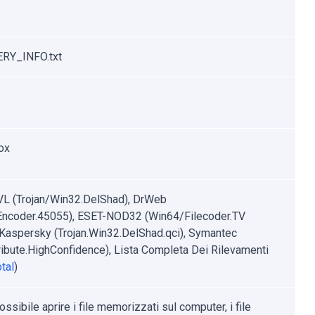
RY_INFO.txt
ox
VL (Trojan/Win32.DelShad), DrWeb
.Encoder.45055), ESET-NOD32 (Win64/Filecoder.TV
, Kaspersky (Trojan.Win32.DelShad.qci), Symantec
ribute.HighConfidence), Lista Completa Dei Rilevamenti
tal
)
ssibile aprire i file memorizzati sul computer, i file