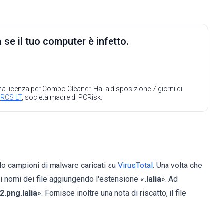
 se il tuo computer è infetto.
 una licenza per Combo Cleaner. Hai a disposizione 7 giorni di
a
RCS LT
, società madre di PCRisk.
o campioni di malware caricati su
VirusTotal
. Una volta che
ca i nomi dei file aggiungendo l'estensione «
.lalia
». Ad
2.png.lalia
». Fornisce inoltre una nota di riscatto, il file