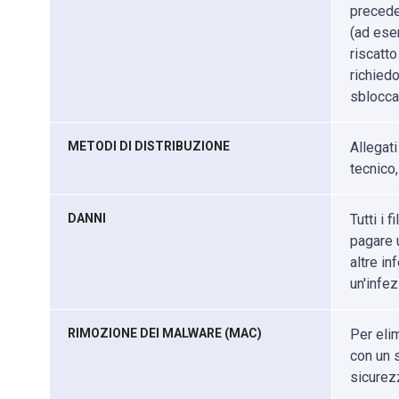
precede
(ad ese
riscatto
richiedo
sbloccar
METODI DI DISTRIBUZIONE
Allegati
tecnico,
DANNI
Tutti i 
pagare u
altre i
un'infe
RIMOZIONE DEI MALWARE (MAC)
Per eli
con un s
sicurez