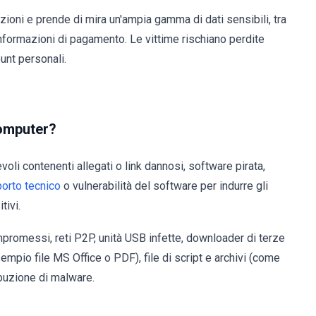
oni e prende di mira un'ampia gamma di dati sensibili, tra
 informazioni di pagamento. Le vittime rischiano perdite
unt personali.
computer?
evoli contenenti allegati o link dannosi, software pirata,
porto tecnico
o vulnerabilità del software per indurre gli
tivi.
mpromessi, reti P2P, unità USB infette, downloader di terze
sempio file MS Office o PDF), file di script e archivi (come
ribuzione di malware.