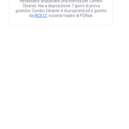
necessario acquistare una licenza per Combo
Cleaner. Hai a disposizione 7 giorni di prova
gratuita. Combo Cleaner è di proprietà ed è gestito
da
RCS LT
, società madre di PCRisk.