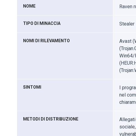
NOME
Raven r
TIPO DI MINACCIA
Stealer
NOMI DI RILEVAMENTO
Avast (
(Trojan
Win64/P
(HEUR:H
(Trojan
SINTOMI
I progra
nel com
chiarame
METODI DI DISTRIBUZIONE
Allegati
sociale,
vulnerab