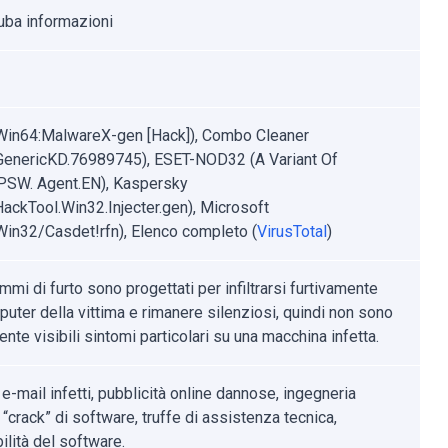
uba informazioni
Win64:MalwareX-gen [Hack]), Combo Cleaner
.GenericKD.76989745), ESET-NOD32 (A Variant Of
SW. Agent.EN), Kaspersky
ackTool.Win32.Injecter.gen), Microsoft
:Win32/Casdet!rfn), Elenco completo (
VirusTotal
)
mmi di furto sono progettati per infiltrarsi furtivamente
puter della vittima e rimanere silenziosi, quindi non sono
nte visibili sintomi particolari su una macchina infetta.
 e-mail infetti, pubblicità online dannose, ingegneria
 “crack” di software, truffe di assistenza tecnica,
ilità del software.