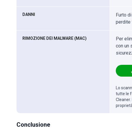
DANNI
Furto di
perdite 
RIMOZIONE DEI MALWARE (MAC)
Per eli
con un s
sicurez
Lo scanne
tutte le
Cleaner. 
propriet
Conclusione