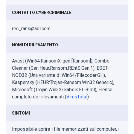
CONTATTO CYBERCRIMINALE
rec_rans@aol.com
NOMI DI RILEVAMENTO
Avast (Win64:RansomX-gen [Ransom]), Combo
Cleaner (Gen:Heur.Ransom.REntS.Gen.1), ESET-
NOD32 (Una variante di Win64/Filecoder.GH),
Kaspersky (HEUR:Trojan-Ransom.Win32.Generic),
Microsoft (Trojan:Win32/Sabsik.FL.B!ml), Elenco
completo dei rilevamenti (
VirusTotal
)
SINTOMI
Impossibile aprire i file memorizzati sul computer, i