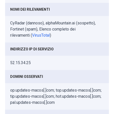
NOMI DEI RILEVAMENTI
CyRadar (dannoso), alphaMountain.ai (sospetto),
Fortinet (spam), Elenco completo dei
rilevamenti (
VirusTotal
)
INDIRIZZO IP DI SERVIZIO
52.15.34.25
DOMINI OSSERVATI
op.updates-macos[.]com; top.updates-macos[.]com;
tip.updates-macos[.]com; hot.updates-macos[.]com;
pal.updates-macos[.]com