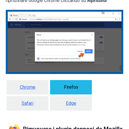
ripristinare Google Chrome cliccando su
Ripristina
.
Chrome
Firefox
Safari
Edge