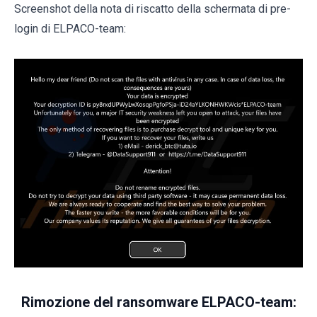
Screenshot della nota di riscatto della schermata di pre-
login di ELPACO-team:
Rimozione del ransomware ELPACO-team: