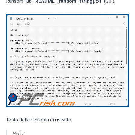
RansomHub, "
README_[random_string].txt
" (GIF):
Testo della richiesta di riscatto:
Hello!