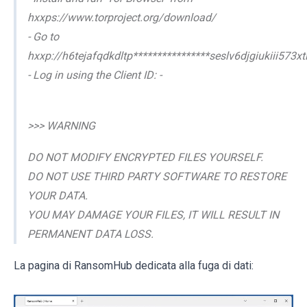
hxxps://www.torproject.org/download/
- Go to
hxxp://h6tejafqdkdltp****************seslv6djgiukiii573xt
- Log in using the Client ID: -
>>> WARNING
DO NOT MODIFY ENCRYPTED FILES YOURSELF.
DO NOT USE THIRD PARTY SOFTWARE TO RESTORE
YOUR DATA.
YOU MAY DAMAGE YOUR FILES, IT WILL RESULT IN
PERMANENT DATA LOSS.
La pagina di RansomHub dedicata alla fuga di dati: