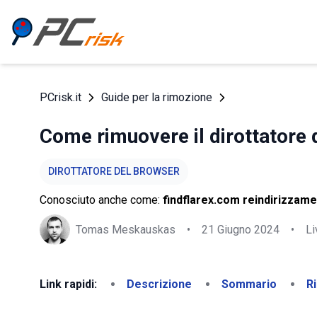
PCrisk.it
Guide per la rimozione
Come rimuovere il dirottatore
DIROTTATORE DEL BROWSER
Conosciuto anche come:
findflarex.com reindirizzam
Tomas Meskauskas
•
21 Giugno 2024
•
Li
Link rapidi:
Descrizione
Sommario
R