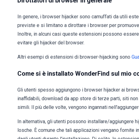
Dirottatori di browser in generale
In genere, i browser hijacker sono camuffati da utili este
previste e si limitano a dirottare i browser per promuovere
Inoltre, in alcuni casi queste estensioni possono essere d
evitare gli hijacker del browser.
Altri esempi di estensioni di browser-hijacking sono
Gu
Come si è installato WonderFind sul mio 
Gli utenti spesso aggiungono i browser hijacker ai brows
inaffidabili, download da app store di terze parti, siti non
simili. Il più delle volte, vengono ingannati nell'aggiunger
In alternativa, gli utenti possono installare/aggiungere h
losche. È comune che tali applicazioni vengano fornite i
dagli utenti durante l'installazione. Di solito, le estensi