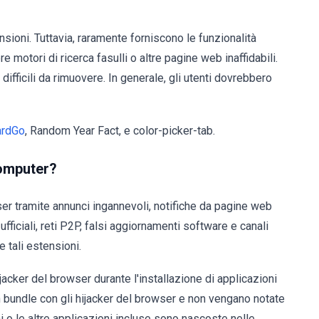
nsioni. Tuttavia, raramente forniscono le funzionalità
 motori di ricerca fasulli o altre pagine web inaffidabili.
ifficili da rimuovere. In generale, gli utenti dovrebbero
ardGo
, Random Year Fact, e color-picker-tab.
computer?
er tramite annunci ingannevoli, notifiche da pagine web
 ufficiali, reti P2P, falsi aggiornamenti software e canali
e tali estensioni.
ijacker del browser durante l'installazione di applicazioni
n bundle con gli hijacker del browser e non vengano notate
oni o le altre applicazioni incluse sono nascoste nelle