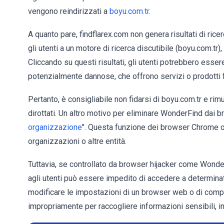
vengono reindirizzati a
boyu.com.tr
.
A quanto pare, findflarex.com non genera risultati di ricer
gli utenti a un motore di ricerca discutibile (boyu.com.tr), 
Cliccando su questi risultati, gli utenti potrebbero esser
potenzialmente dannose, che offrono servizi o prodotti f
Pertanto, è consigliabile non fidarsi di boyu.com.tr e r
dirottati. Un altro motivo per eliminare WonderFind dai bro
organizzazione
". Questa funzione dei browser Chrome off
organizzazioni o altre entità.
Tuttavia, se controllato da browser hijacker come Wonde
agli utenti può essere impedito di accedere a determinat
modificare le impostazioni di un browser web o di compie
impropriamente per raccogliere informazioni sensibili, in