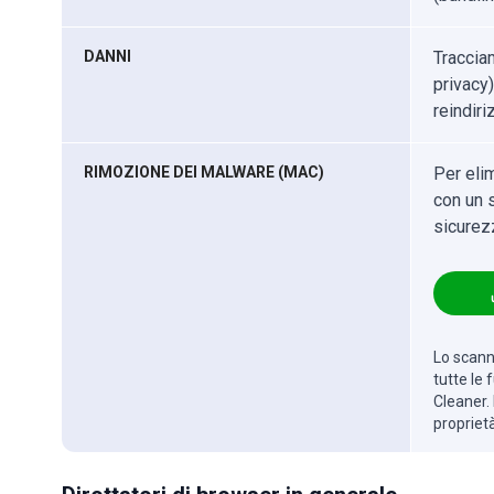
DANNI
Traccia
privacy)
reindir
RIMOZIONE DEI MALWARE (MAC)
Per eli
con un s
sicurez
Lo scanne
tutte le
Cleaner. 
propriet