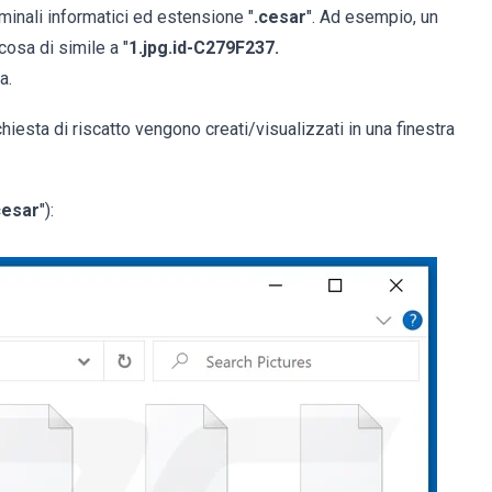
iminali informatici ed estensione "
.cesar
". Ad esempio, un
osa di simile a "
1.jpg.id-C279F237.
a.
iesta di riscatto vengono creati/visualizzati in una finestra
cesar
"):