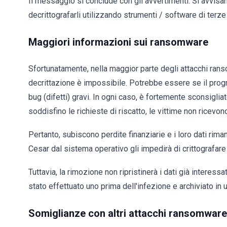
Il messaggio si conclude con gli avvertimenti. Si avvisano 
decrittografarli utilizzando strumenti / software di terz
Maggiori informazioni sui ransomware
Sfortunatamente, nella maggior parte degli attacchi ranso
decrittazione è impossibile. Potrebbe essere se il pro
bug (difetti) gravi. In ogni caso, è fortemente sconsigli
soddisfino le richieste di riscatto, le vittime non ricevo
Pertanto, subiscono perdite finanziarie e i loro dati rim
Cesar dal sistema operativo gli impedirà di crittografare al
Tuttavia, la rimozione non ripristinerà i dati già interessa
stato effettuato uno prima dell'infezione e archiviato in
Somiglianze con altri attacchi ransomware