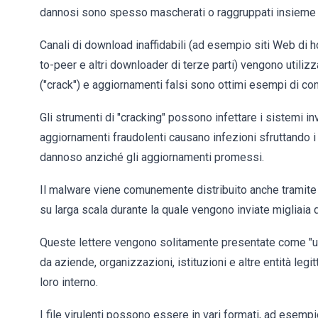
dannosi sono spesso mascherati o raggruppati insieme 
Canali di download inaffidabili (ad esempio siti Web di host
to-peer e altri downloader di terze parti) vengono utilizz
("crack") e aggiornamenti falsi sono ottimi esempi di co
Gli strumenti di "cracking" possono infettare i sistemi inv
aggiornamenti fraudolenti causano infezioni sfruttando i
dannoso anziché gli aggiornamenti promessi.
Il malware viene comunemente distribuito anche tramit
su larga scala durante la quale vengono inviate migliaia d
Queste lettere vengono solitamente presentate come "urge
da aziende, organizzazioni, istituzioni e altre entità legit
loro interno.
I file virulenti possono essere in vari formati, ad esempi