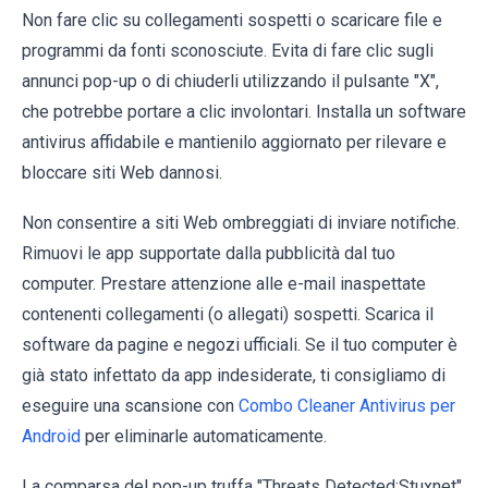
Non fare clic su collegamenti sospetti o scaricare file e
programmi da fonti sconosciute. Evita di fare clic sugli
annunci pop-up o di chiuderli utilizzando il pulsante "X",
che potrebbe portare a clic involontari. Installa un software
antivirus affidabile e mantienilo aggiornato per rilevare e
bloccare siti Web dannosi.
Non consentire a siti Web ombreggiati di inviare notifiche.
Rimuovi le app supportate dalla pubblicità dal tuo
computer. Prestare attenzione alle e-mail inaspettate
contenenti collegamenti (o allegati) sospetti. Scarica il
software da pagine e negozi ufficiali. Se il tuo computer è
già stato infettato da app indesiderate, ti consigliamo di
eseguire una scansione con
Combo Cleaner Antivirus per
Android
per eliminarle automaticamente.
La comparsa del pop-up truffa "Threats Detected:Stuxnet"